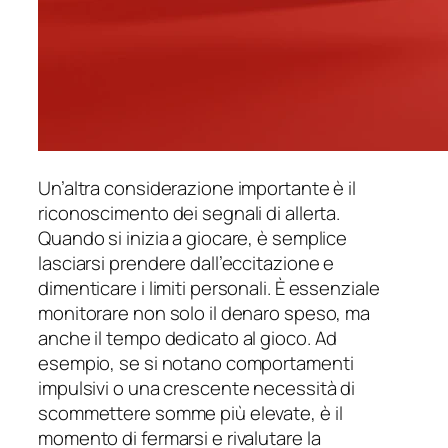
Un’altra considerazione importante è il
riconoscimento dei segnali di allerta.
Quando si inizia a giocare, è semplice
lasciarsi prendere dall’eccitazione e
dimenticare i limiti personali. È essenziale
monitorare non solo il denaro speso, ma
anche il tempo dedicato al gioco. Ad
esempio, se si notano comportamenti
impulsivi o una crescente necessità di
scommettere somme più elevate, è il
momento di fermarsi e rivalutare la