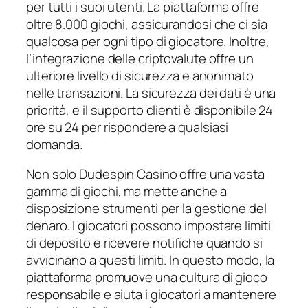
per tutti i suoi utenti. La piattaforma offre
oltre 8.000 giochi, assicurandosi che ci sia
qualcosa per ogni tipo di giocatore. Inoltre,
l’integrazione delle criptovalute offre un
ulteriore livello di sicurezza e anonimato
nelle transazioni. La sicurezza dei dati è una
priorità, e il supporto clienti è disponibile 24
ore su 24 per rispondere a qualsiasi
domanda.
Non solo Dudespin Casino offre una vasta
gamma di giochi, ma mette anche a
disposizione strumenti per la gestione del
denaro. I giocatori possono impostare limiti
di deposito e ricevere notifiche quando si
avvicinano a questi limiti. In questo modo, la
piattaforma promuove una cultura di gioco
responsabile e aiuta i giocatori a mantenere