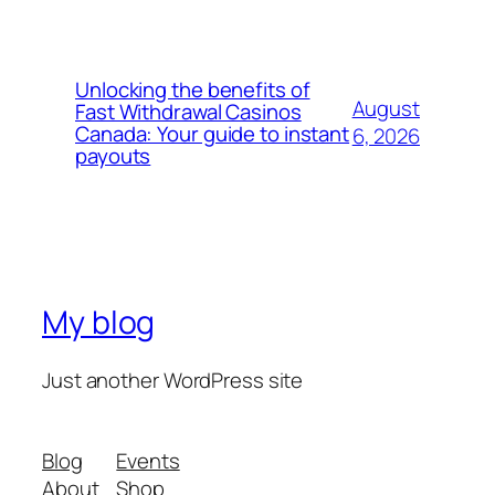
Unlocking the benefits of
August
Fast Withdrawal Casinos
Canada: Your guide to instant
6, 2026
payouts
My blog
Just another WordPress site
Blog
Events
About
Shop