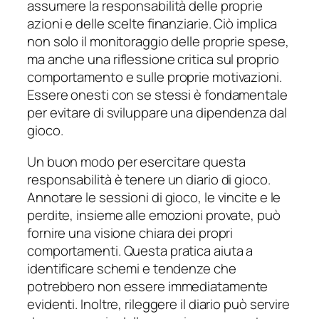
assumere la responsabilità delle proprie
azioni e delle scelte finanziarie. Ciò implica
non solo il monitoraggio delle proprie spese,
ma anche una riflessione critica sul proprio
comportamento e sulle proprie motivazioni.
Essere onesti con se stessi è fondamentale
per evitare di sviluppare una dipendenza dal
gioco.
Un buon modo per esercitare questa
responsabilità è tenere un diario di gioco.
Annotare le sessioni di gioco, le vincite e le
perdite, insieme alle emozioni provate, può
fornire una visione chiara dei propri
comportamenti. Questa pratica aiuta a
identificare schemi e tendenze che
potrebbero non essere immediatamente
evidenti. Inoltre, rileggere il diario può servire