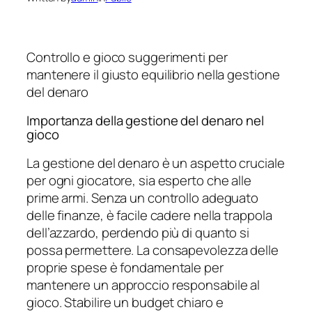
Controllo e gioco suggerimenti per
mantenere il giusto equilibrio nella gestione
del denaro
Importanza della gestione del denaro nel
gioco
La gestione del denaro è un aspetto cruciale
per ogni giocatore, sia esperto che alle
prime armi. Senza un controllo adeguato
delle finanze, è facile cadere nella trappola
dell’azzardo, perdendo più di quanto si
possa permettere. La consapevolezza delle
proprie spese è fondamentale per
mantenere un approccio responsabile al
gioco. Stabilire un budget chiaro e