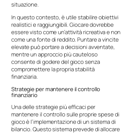
situazione.
In questo contesto, è utile stabilire obiettivi
realistici e raggiungibili. Giocare dovrebbe
essere visto come un’attività ricreativa e non
come una fonte di reddito. Puntare a vincite
elevate può portare a decisioni avventate,
mentre un approccio più cauteloso
consente di godere del gioco senza
compromettere la propria stabilità
finanziaria.
Strategie per mantenere il controllo
finanziario
Una delle strategie più efficaci per
mantenere il controllo sulle proprie spese di
gioco è l’implementazione di un sistema di
bilancio. Questo sistema prevede di allocare