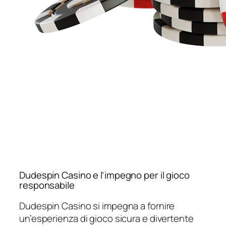
Dudespin Casino e l’impegno per il gioco
responsabile
Dudespin Casino si impegna a fornire
un’esperienza di gioco sicura e divertente