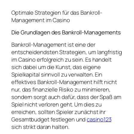
Optimale Strategien für das Bankroll-
Management im Casino
Die Grundlagen des Bankroll-Managements
Bankroll-Management ist eine der
entscheidendsten Strategien, um langfristig
im Casino erfolgreich zu sein. Es handelt
sich dabei um die Kunst, das eigene
Spielkapital sinnvoll zu verwalten. Ein
effektives Bankroll-Management hilft nicht
nur, das finanzielle Risiko zu minimieren,
sondern sorgt auch dafür, dass der Spaß am
Spiel nicht verloren geht. Um dies zu
erreichen, sollten Spieler zunächst ihr
Gesamtbudget festlegen und
casino123
sich strikt daran halten.