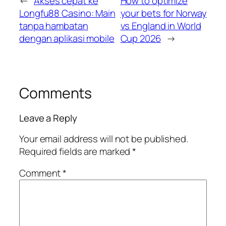
←
Akses cepat ke
How to optimize
Longfu88 Casino: Main
your bets for Norway
tanpa hambatan
vs England in World
dengan aplikasi mobile
Cup 2026
→
Comments
Leave a Reply
Your email address will not be published.
Required fields are marked
*
Comment
*