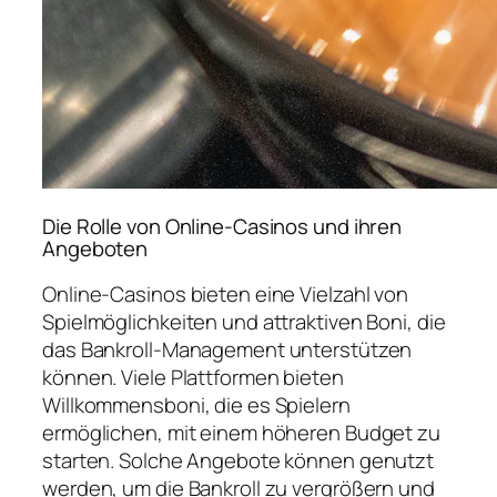
Die Rolle von Online-Casinos und ihren
Angeboten
Online-Casinos bieten eine Vielzahl von
Spielmöglichkeiten und attraktiven Boni, die
das Bankroll-Management unterstützen
können. Viele Plattformen bieten
Willkommensboni, die es Spielern
ermöglichen, mit einem höheren Budget zu
starten. Solche Angebote können genutzt
werden, um die Bankroll zu vergrößern und