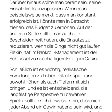
Darüber hinaus sollte man bereit sein, seine
Einsatzlimits anzupassen. Wenn man
beispielsweise merkt, dass man konstant
erfolgreich ist, könnte man in Betracht
ziehen, das Budget zu erhöhen. Auf der
anderen Seite sollte man auch die
Bescheidenheit haben, die Einsätze zu
reduzieren, wenn die Dinge nicht gut laufen.
Flexibilität im Bankroll-Management ist der
Schlüssel zu nachhaltigem Erfolg im Casino.
Schließlich ist es wichtig, realistische
Erwartungen zu haben. Glücksspiel kann
sowohl Höhen als auch Tiefen mit sich
bringen, und es ist entscheidend, die
langfristige Perspektive zu bewahren.
Spieler sollten sich bewusst sein, dass nicht
jeder Abend ein Gewinnabend sein wird, und