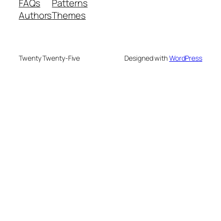
FAQs
Patterns
Authors
Themes
Twenty Twenty-Five
Designed with
WordPress