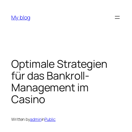
Skip
to
My blog
content
Optimale Strategien
für das Bankroll-
Management im
Casino
Written by
admin
in
Public