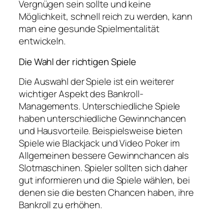
Vergnügen sein sollte und keine
Möglichkeit, schnell reich zu werden, kann
man eine gesunde Spielmentalität
entwickeln.
Die Wahl der richtigen Spiele
Die Auswahl der Spiele ist ein weiterer
wichtiger Aspekt des Bankroll-
Managements. Unterschiedliche Spiele
haben unterschiedliche Gewinnchancen
und Hausvorteile. Beispielsweise bieten
Spiele wie Blackjack und Video Poker im
Allgemeinen bessere Gewinnchancen als
Slotmaschinen. Spieler sollten sich daher
gut informieren und die Spiele wählen, bei
denen sie die besten Chancen haben, ihre
Bankroll zu erhöhen.