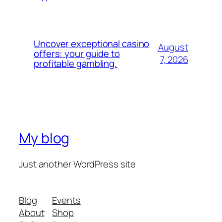
Uncover exceptional casino
August
offers: your guide to
7, 2026
profitable gambling.
My blog
Just another WordPress site
Blog
Events
About
Shop