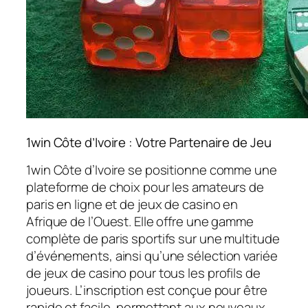
1win Côte d’Ivoire : Votre Partenaire de Jeu
1win Côte d’Ivoire se positionne comme une
plateforme de choix pour les amateurs de
paris en ligne et de jeux de casino en
Afrique de l’Ouest. Elle offre une gamme
complète de paris sportifs sur une multitude
d’événements, ainsi qu’une sélection variée
de jeux de casino pour tous les profils de
joueurs. L’inscription est conçue pour être
rapide et facile, permettant aux nouveaux