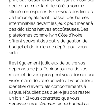
dédié ou en mettant de côté la somme
allouée en espèces. Fixez-vous des limites
de temps également ; passer des heures
interminables devant les jeux peut mener à
des décisions hâtives et coûteuses. Des
plateformes comme 1win Côte d’Ivoire
offrent souvent des outils de gestion de
budget et de limites de dépôt pour vous
aider.
Il est également judicieux de suivre vos
dépenses de jeu. Tenir un journal de vos
mises et de vos gains peut vous donner une
vision claire de votre activité et vous aider à
identifier d’éventuels comportements à
risque. N’oubliez pas que le jeu doit rester
un loisir. Si vous constatez que vous
dépassez régulièrement votre budget ou