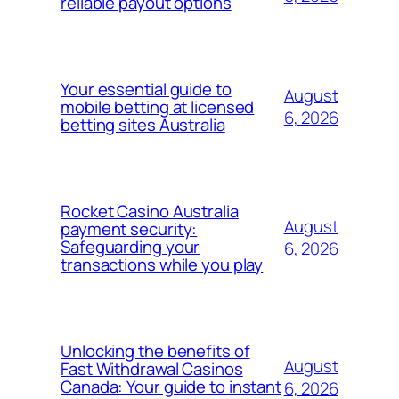
reliable payout options
Your essential guide to
August
mobile betting at licensed
6, 2026
betting sites Australia
Rocket Casino Australia
August
payment security:
Safeguarding your
6, 2026
transactions while you play
Unlocking the benefits of
August
Fast Withdrawal Casinos
Canada: Your guide to instant
6, 2026