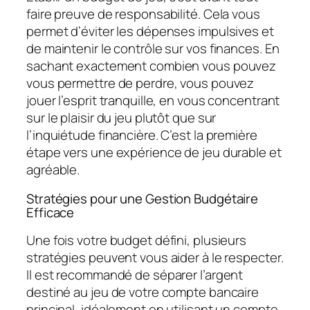
faire preuve de responsabilité. Cela vous
permet d’éviter les dépenses impulsives et
de maintenir le contrôle sur vos finances. En
sachant exactement combien vous pouvez
vous permettre de perdre, vous pouvez
jouer l’esprit tranquille, en vous concentrant
sur le plaisir du jeu plutôt que sur
l’inquiétude financière. C’est la première
étape vers une expérience de jeu durable et
agréable.
Stratégies pour une Gestion Budgétaire
Efficace
Une fois votre budget défini, plusieurs
stratégies peuvent vous aider à le respecter.
Il est recommandé de séparer l’argent
destiné au jeu de votre compte bancaire
principal, idéalement en utilisant un compte