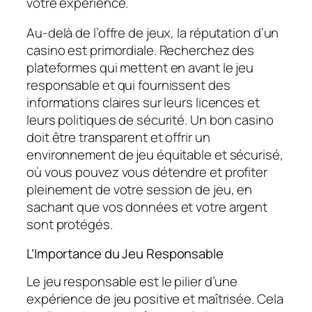
votre expérience.
Au-delà de l’offre de jeux, la réputation d’un
casino est primordiale. Recherchez des
plateformes qui mettent en avant le jeu
responsable et qui fournissent des
informations claires sur leurs licences et
leurs politiques de sécurité. Un bon casino
doit être transparent et offrir un
environnement de jeu équitable et sécurisé,
où vous pouvez vous détendre et profiter
pleinement de votre session de jeu, en
sachant que vos données et votre argent
sont protégés.
L’Importance du Jeu Responsable
Le jeu responsable est le pilier d’une
expérience de jeu positive et maîtrisée. Cela