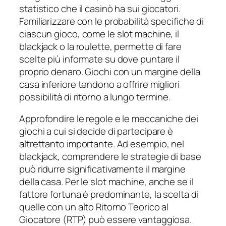
statistico che il casinò ha sui giocatori.
Familiarizzare con le probabilità specifiche di
ciascun gioco, come le slot machine, il
blackjack o la roulette, permette di fare
scelte più informate su dove puntare il
proprio denaro. Giochi con un margine della
casa inferiore tendono a offrire migliori
possibilità di ritorno a lungo termine.
Approfondire le regole e le meccaniche dei
giochi a cui si decide di partecipare è
altrettanto importante. Ad esempio, nel
blackjack, comprendere le strategie di base
può ridurre significativamente il margine
della casa. Per le slot machine, anche se il
fattore fortuna è predominante, la scelta di
quelle con un alto Ritorno Teorico al
Giocatore (RTP) può essere vantaggiosa.