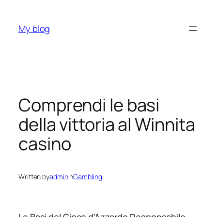
Skip
to
My blog
content
Comprendi le basi
della vittoria al Winnita
casino
Written by
admin
in
Gambling
Le Basi del Gioco d’Azzardo Responsabile