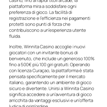
casino, fino ai rapidi titoli arcade, la
piattaforma mira a soddisfare ogni
preferenza di gioco. La facilità di
registrazione e l’efficienza nei pagamenti
protetti sono punti di forza che
contribuiscono a un’esperienza utente
fluida.
Inoltre, Winnita Casino accoglie i nuovi
giocatori con un invitante bonus di
benvenuto, che include un generoso 100%
fino a 500€ più 100 giri gratuiti. Operando
con licenza Curaçao, la piattaforma è stata
pensata specificamente per il mercato
italiano, garantendo un ambiente di gioco
sicuro e divertente. Unirsi a Winnita Casino
significa accedere a un’avventura di gioco
arricchita da vantaggi esclusivi e un’offerta
ludica di prim’ordine.