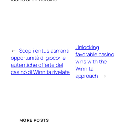
Unlocking
←
Scopri entusiasmanti
favorable casino
opportunità di gioco: le
wins with the
autentiche offerte del
Winnita
casinò di Winnita rivelate
approach
→
MORE POSTS