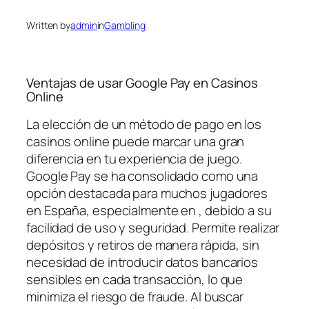
Written by
admin
in
Gambling
Ventajas de usar Google Pay en Casinos
Online
La elección de un método de pago en los
casinos online puede marcar una gran
diferencia en tu experiencia de juego.
Google Pay se ha consolidado como una
opción destacada para muchos jugadores
en España, especialmente en , debido a su
facilidad de uso y seguridad. Permite realizar
depósitos y retiros de manera rápida, sin
necesidad de introducir datos bancarios
sensibles en cada transacción, lo que
minimiza el riesgo de fraude. Al buscar