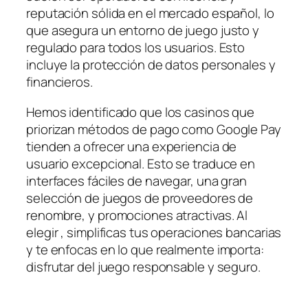
reputación sólida en el mercado español, lo
que asegura un entorno de juego justo y
regulado para todos los usuarios. Esto
incluye la protección de datos personales y
financieros.
Hemos identificado que los casinos que
priorizan métodos de pago como Google Pay
tienden a ofrecer una experiencia de
usuario excepcional. Esto se traduce en
interfaces fáciles de navegar, una gran
selección de juegos de proveedores de
renombre, y promociones atractivas. Al
elegir , simplificas tus operaciones bancarias
y te enfocas en lo que realmente importa:
disfrutar del juego responsable y seguro.