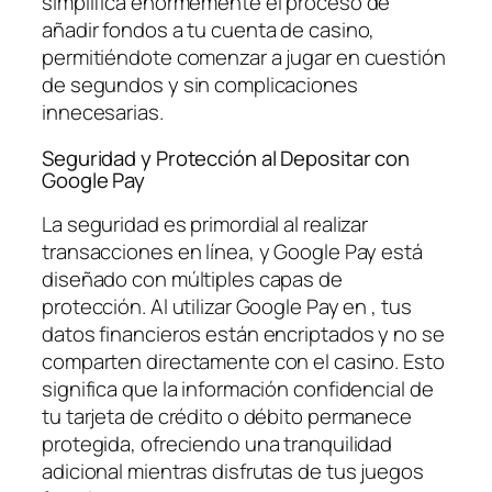
simplifica enormemente el proceso de
añadir fondos a tu cuenta de casino,
permitiéndote comenzar a jugar en cuestión
de segundos y sin complicaciones
innecesarias.
Seguridad y Protección al Depositar con
Google Pay
La seguridad es primordial al realizar
transacciones en línea, y Google Pay está
diseñado con múltiples capas de
protección. Al utilizar Google Pay en , tus
datos financieros están encriptados y no se
comparten directamente con el casino. Esto
significa que la información confidencial de
tu tarjeta de crédito o débito permanece
protegida, ofreciendo una tranquilidad
adicional mientras disfrutas de tus juegos