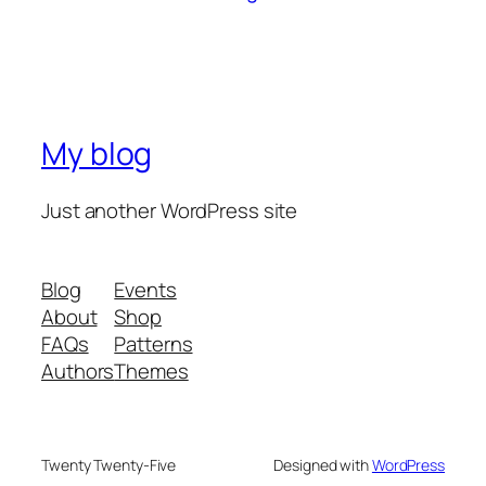
My blog
Just another WordPress site
Blog
Events
About
Shop
FAQs
Patterns
Authors
Themes
Twenty Twenty-Five
Designed with
WordPress