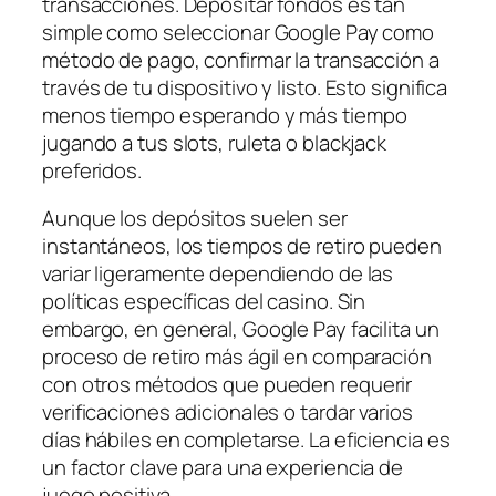
transacciones. Depositar fondos es tan
simple como seleccionar Google Pay como
método de pago, confirmar la transacción a
través de tu dispositivo y listo. Esto significa
menos tiempo esperando y más tiempo
jugando a tus slots, ruleta o blackjack
preferidos.
Aunque los depósitos suelen ser
instantáneos, los tiempos de retiro pueden
variar ligeramente dependiendo de las
políticas específicas del casino. Sin
embargo, en general, Google Pay facilita un
proceso de retiro más ágil en comparación
con otros métodos que pueden requerir
verificaciones adicionales o tardar varios
días hábiles en completarse. La eficiencia es
un factor clave para una experiencia de
juego positiva.