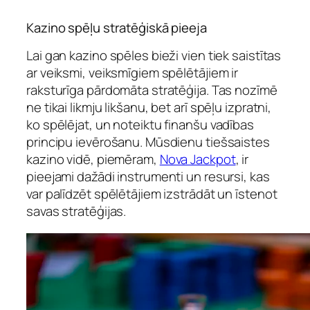
Kazino spēļu stratēģiskā pieeja
Lai gan kazino spēles bieži vien tiek saistītas
ar veiksmi, veiksmīgiem spēlētājiem ir
raksturīga pārdomāta stratēģija. Tas nozīmē
ne tikai likmju likšanu, bet arī spēļu izpratni,
ko spēlējat, un noteiktu finanšu vadības
principu ievērošanu. Mūsdienu tiešsaistes
kazino vidē, piemēram,
Nova Jackpot
, ir
pieejami dažādi instrumenti un resursi, kas
var palīdzēt spēlētājiem izstrādāt un īstenot
savas stratēģijas.