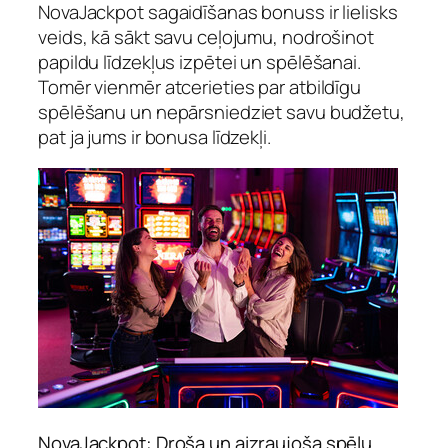
NovaJackpot sagaidīšanas bonuss ir lielisks
veids, kā sākt savu ceļojumu, nodrošinot
papildu līdzekļus izpētei un spēlēšanai.
Tomēr vienmēr atcerieties par atbildīgu
spēlēšanu un nepārsniedziet savu budžetu,
pat ja jums ir bonusa līdzekļi.
NovaJackpot: Droša un aizraujoša spēļu