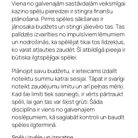
Viena no galvenajām sastāvdaļām veiksmīgai
kazino spēļu pieredzei ir stingra finanšu
plānošana. Pirms spēles sākšanas ir
jānosaka budžets un stingri jāievēro tas. Tas
palīdzēs izvairīties no impulsīviem lēmumiem
un nodrošinās, ka spēlējat tikai tos līdzekļus,
ko varat atļauties zaudēt. Šī atbildīgā pieeja ir
būtiska ilgtspējīgai spēlei.
Plānojot savu budžetu, ir ieteicams izdalīt
noteiktu summu katrai sesijai. Tāpat ir svarīgi
noteikt zaudējumu limitu un arī peļņas mērķi.
Kad šie limiti tiek sasniegti, ir vērts pārtraukt
spēli, lai gan tas var šķist grūti. Šāda
disciplīna ir viens no galvenajiem
noslēpumiem, kā saglabāt kontroli un baudīt
spēles ilgtermiņā.
Spēļu izvēle un izpratne