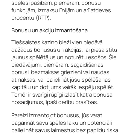
spēles īpašībām, piemēram, bonusu
funkcijām, izmaksu līnijām un arī atdeves
procentu (RTP).
Bonusu un akciju izmantošana
Tiešsaistes kazino bieži vien piedāvā
dažādus bonusus un akcijas, lai piesaistītu
jaunus spēlētājus un noturētu esošos. Šie
piedāvājumi, piemēram, sagaidīšanas
bonusi, bezmaksas griezieni vai naudas
atmaksas, var palielināt jūsu spēlēšanas
kapitālu un dot jums vairāk iespēju spēlēt.
Tomēr ir svarīgi rūpīgi izlasīt katra bonusa
nosacījumus, īpaši derību prasības.
Pareizi izmantojot bonusus, jūs varat
pagarināt savu spēles laiku un potenciāli
palielināt savus laimestus bez papildu riska.