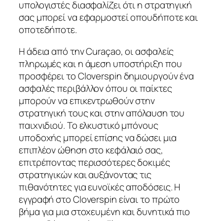
υπολογιστές διασφαλίζει ότι η στρατηγική
σας μπορεί να εφαρμοστεί οπουδήποτε και
οποτεδήποτε.
Η άδεια από την Curaçao, οι ασφαλείς
πληρωμές και η άμεση υποστήριξη που
προσφέρει το Cloverspin δημιουργούν ένα
ασφαλές περιβάλλον όπου οι παίκτες
μπορούν να επικεντρωθούν στην
στρατηγική τους και στην απόλαυση του
παιχνιδιού. Το ελκυστικό μπόνους
υποδοχής μπορεί επίσης να δώσει μια
επιπλέον ώθηση στο κεφάλαιό σας,
επιτρέποντας περισσότερες δοκιμές
στρατηγικών και αυξάνοντας τις
πιθανότητες για ευνοϊκές αποδόσεις. Η
εγγραφή στο Cloverspin είναι το πρώτο
βήμα για μια στοχευμένη και δυνητικά πιο