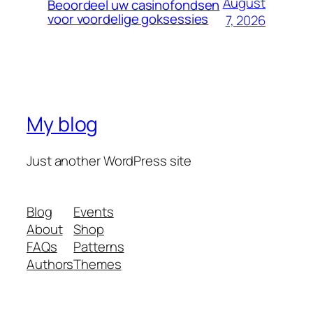
August
Beoordeel uw casinofondsen
voor voordelige goksessies
7, 2026
My blog
Just another WordPress site
Blog
Events
About
Shop
FAQs
Patterns
Authors
Themes