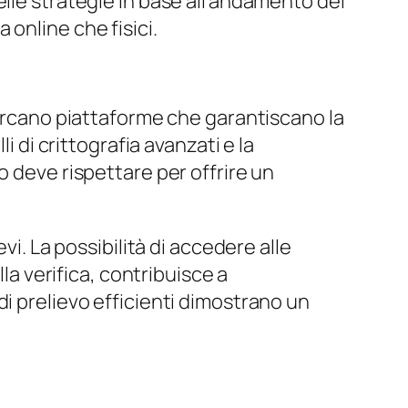
lle strategie in base all’andamento del
online che fisici.
cercano piattaforme che garantiscano la
i di crittografia avanzati e la
o deve rispettare per offrire un
vi. La possibilità di accedere alle
la verifica, contribuisce a
i prelievo efficienti dimostrano un