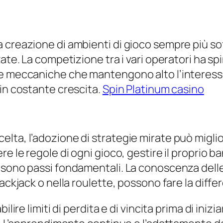
creazione di ambienti di gioco sempre più sofis
zate. La competizione tra i vari operatori ha s
 e meccaniche che mantengono alto l’interess
 in costante crescita.
Spin Platinum casino
lta, l’adozione di strategie mirate può miglio
e le regole di ogni gioco, gestire il proprio ba
sono passi fondamentali. La conoscenza delle p
ackjack o nella roulette, possono fare la diffe
lire limiti di perdita e di vincita prima di iniz