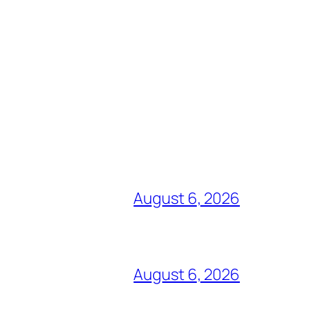
August 6, 2026
August 6, 2026