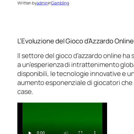
Written by
admin
in
Gambling
L’Evoluzione del Gioco d’Azzardo Online
Il settore del gioco d’azzardo online ha
a un’esperienza di intrattenimento globa
disponibili, le tecnologie innovative e 
aumento esponenziale di giocatori che 
case.