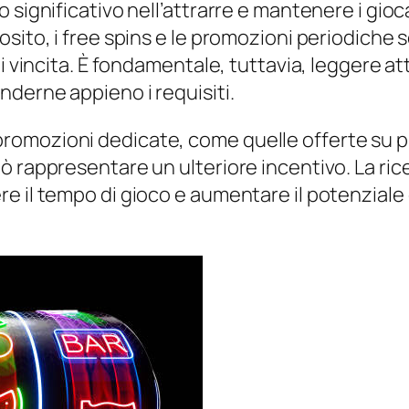
significativo nell’attrarre e mantenere i giocat
sito, i free spins e le promozioni periodiche s
di vincita. È fondamentale, tuttavia, leggere a
nderne appieno i requisiti.
à di promozioni dedicate, come quelle offerte s
 rappresentare un ulteriore incentivo. La rice
e il tempo di gioco e aumentare il potenziale