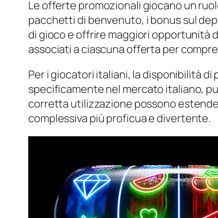
Le offerte promozionali giocano un ruolo 
pacchetti di benvenuto, i bonus sul depo
di gioco e offrire maggiori opportunità 
associati a ciascuna offerta per compre
Per i giocatori italiani, la disponibilit
specificamente nel mercato italiano, può
corretta utilizzazione possono estender
complessiva più proficua e divertente.