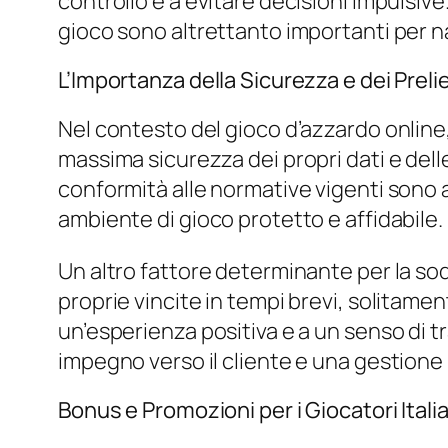
controllo e a evitare decisioni impulsiv
gioco sono altrettanto importanti per na
L’Importanza della Sicurezza e dei Prelie
Nel contesto del gioco d’azzardo online,
massima sicurezza dei propri dati e delle 
conformità alle normative vigenti sono a
ambiente di gioco protetto e affidabile.
Un altro fattore determinante per la sodd
proprie vincite in tempi brevi, solitamen
un’esperienza positiva e a un senso di t
impegno verso il cliente e una gestione
Bonus e Promozioni per i Giocatori Italia