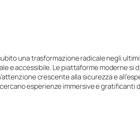
 subito una trasformazione radicale negli ultimi
le e accessibile. Le piattaforme moderne si di
un’attenzione crescente alla sicurezza e all’e
cercano esperienze immersive e gratificanti d