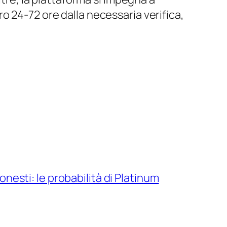
o 24-72 ore dalla necessaria verifica,
nesti: le probabilità di Platinum