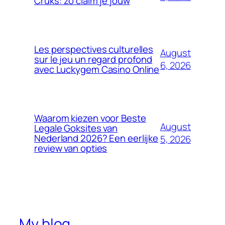
Cruks: zo claim je jouw
Les perspectives culturelles
August
sur le jeu un regard profond
6, 2026
avec Luckygem Casino Online
Waarom kiezen voor Beste
August
Legale Goksites van
Nederland 2026? Een eerlijke
5, 2026
review van opties
My blog