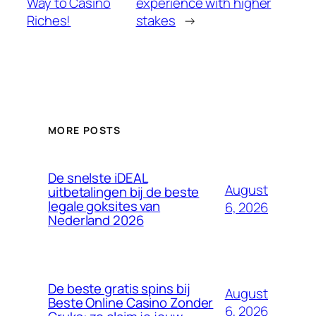
Way to Casino
experience with higher
Riches!
stakes
→
MORE POSTS
De snelste iDEAL
August
uitbetalingen bij de beste
legale goksites van
6, 2026
Nederland 2026
De beste gratis spins bij
August
Beste Online Casino Zonder
6, 2026