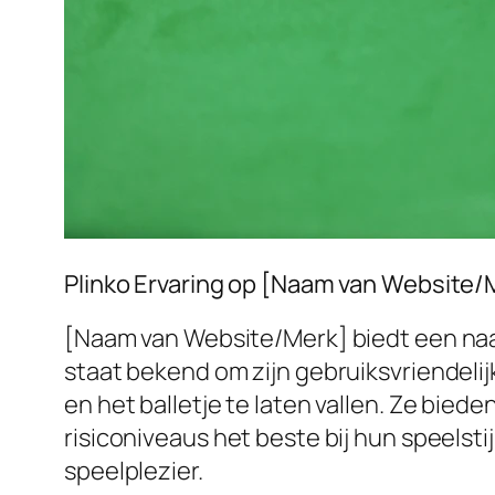
Plinko Ervaring op [Naam van Website/
[Naam van Website/Merk] biedt een naa
staat bekend om zijn gebruiksvriendelij
en het balletje te laten vallen. Ze bie
risiconiveaus het beste bij hun speelsti
speelplezier.