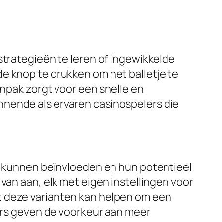
strategieën te leren of ingewikkelde
e knop te drukken om het balletje te
anpak zorgt voor een snelle en
nnende als ervaren casinospelers die
ng kunnen beïnvloeden en hun potentieel
van aan, elk met eigen instellingen voor
t deze varianten kan helpen om een
lers geven de voorkeur aan meer