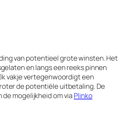
ing van potentieel grote winsten. Het
osgelaten en langs een reeks pinnen
 Elk vakje vertegenwoordigt een
oter de potentiële uitbetaling. De
n de mogelijkheid om via
Plinko