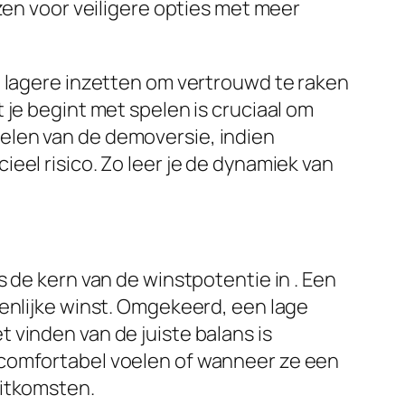
zen voor veiligere opties met meer
t lagere inzetten om vertrouwd te raken
 je begint met spelen is cruciaal om
elen van de demoversie, indien
eel risico. Zo leer je de dynamiek van
 de kern van de winstpotentie in . Een
ienlijke winst. Omgekeerd, een lage
 vinden van de juiste balans is
 comfortabel voelen of wanneer ze een
uitkomsten.