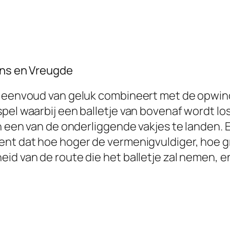
ans en Vreugde
e eenvoud van geluk combineert met de opwind
spel waarbij een balletje van bovenaf wordt l
in een van de onderliggende vakjes te landen.
ent dat hoe hoger de vermenigvuldiger, hoe gr
id van de route die het balletje zal nemen, e