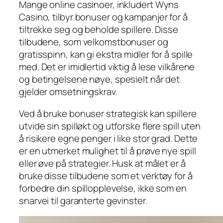
Mange online casinoer, inkludert Wyns
Casino, tilbyr bonuser og kampanjer for å
tiltrekke seg og beholde spillere. Disse
tilbudene, som velkomstbonuser og
gratisspinn, kan gi ekstra midler for å spille
med. Det er imidlertid viktig å lese vilkårene
og betingelsene nøye, spesielt når det
gjelder omsetningskrav.
Ved å bruke bonuser strategisk kan spillere
utvide sin spilløkt og utforske flere spill uten
å risikere egne penger i like stor grad. Dette
er en utmerket mulighet til å prøve nye spill
eller øve på strategier. Husk at målet er å
bruke disse tilbudene som et verktøy for å
forbedre din spillopplevelse, ikke som en
snarvei til garanterte gevinster.