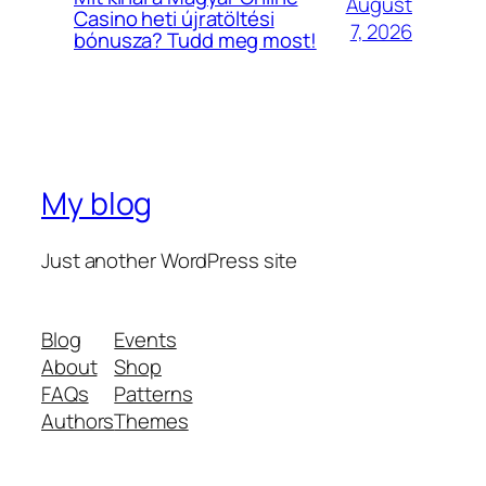
August
Casino heti újratöltési
7, 2026
bónusza? Tudd meg most!
My blog
Just another WordPress site
Blog
Events
About
Shop
FAQs
Patterns
Authors
Themes