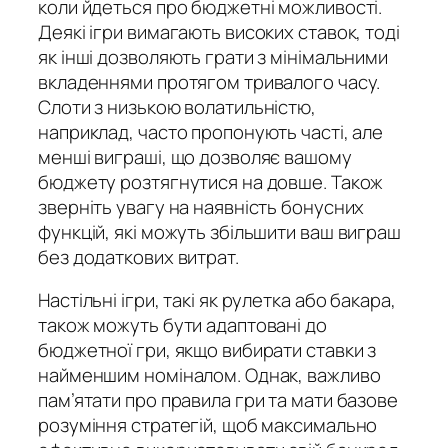
коли йдеться про бюджетні можливості.
Деякі ігри вимагають високих ставок, тоді
як інші дозволяють грати з мінімальними
вкладеннями протягом тривалого часу.
Слоти з низькою волатильністю,
наприклад, часто пропонують часті, але
менші виграші, що дозволяє вашому
бюджету розтягнутися на довше. Також
зверніть увагу на наявність бонусних
функцій, які можуть збільшити ваш виграш
без додаткових витрат.
Настільні ігри, такі як рулетка або бакара,
також можуть бути адаптовані до
бюджетної гри, якщо вибирати ставки з
найменшим номіналом. Однак, важливо
пам’ятати про правила гри та мати базове
розуміння стратегій, щоб максимально