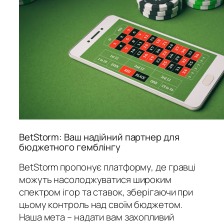
BetStorm: Ваш надійний партнер для
бюджетного гемблінгу
BetStorm пропонує платформу, де гравці
можуть насолоджуватися широким
спектром ігор та ставок, зберігаючи при
цьому контроль над своїм бюджетом.
Наша мета – надати вам захопливий