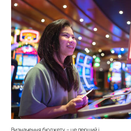
Визначення бюджету – це перший і