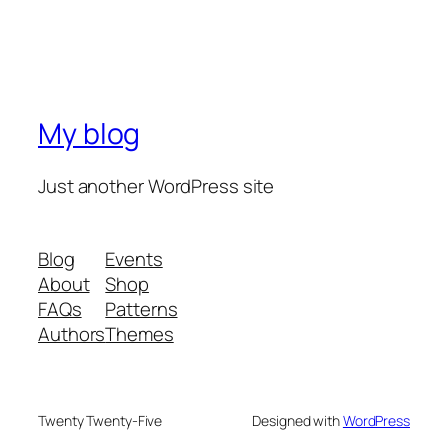
My blog
Just another WordPress site
Blog
Events
About
Shop
FAQs
Patterns
Authors
Themes
Twenty Twenty-Five
Designed with
WordPress