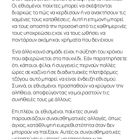
Οι εθισμένοι παίκτες μπορεί να σκέφτονται
διαρκώς το πώς να κερδίσουν ή να ανακτήσουν τις
χαμένες τους καταθέσεις. Αυτή η επιμονή μπορεί
να τους αποσπά την προσοχή από τις καθημερινές
τους υποχρεώσεις και να τους ωθήσει να
ποντάρουν ακόμη και χρήματα που δεν έχουν.
Ένα άλλο κοινό σημάδι είναι η αύξηση του χρόνου
που αφιερώνεται στο παιχνίδι. Εάν παρατηρήσετε
ότι κάποιοι φίλοι ή συγγενείς περνούν πολλές
ώρες σε καζίνο ή σε διαδικτυακές πλατφόρμες
τζόγου, αυτό μπορεί να είναι ένδειξη εθισμού.
Συχνά, οι εθισμένοι προσπαθούν να κρύψουν την
αλήθεια, αποφεύγοντας να μοιραστούν τις
συνήθειές τους με άλλους.
Επιπλέον, οι εθισμένοι παίκτες συχνά
παρουσιάζουν συναισθηματικές αλλαγές, όπως
άγχος, κατάθλιψη ή ευερεθιστότητα όταν δεν
μπορούν να παίξουν. Αυτές οι συναισθηματικές
μεταπτώσεις μπορεί να επηρεάσουν τη