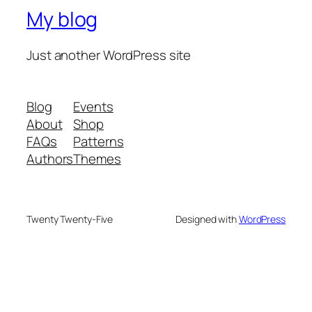
My blog
Just another WordPress site
Blog
Events
About
Shop
FAQs
Patterns
Authors
Themes
Twenty Twenty-Five
Designed with
WordPress