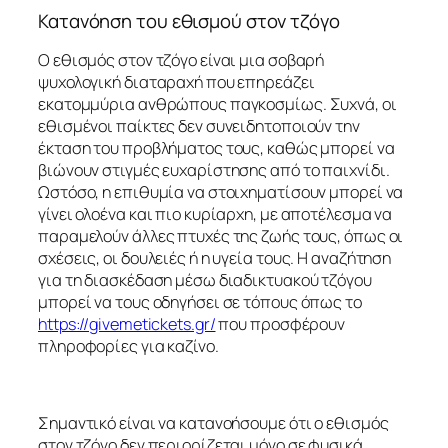
Κατανόηση του εθισμού στον τζόγο
Ο εθισμός στον τζόγο είναι μια σοβαρή
ψυχολογική διαταραχή που επηρεάζει
εκατομμύρια ανθρώπους παγκοσμίως. Συχνά, οι
εθισμένοι παίκτες δεν συνειδητοποιούν την
έκταση του προβλήματος τους, καθώς μπορεί να
βιώνουν στιγμές ευχαρίστησης από το παιχνίδι.
Ωστόσο, η επιθυμία να στοιχηματίσουν μπορεί να
γίνει ολοένα και πιο κυρίαρχη, με αποτέλεσμα να
παραμελούν άλλες πτυχές της ζωής τους, όπως οι
σχέσεις, οι δουλειές ή η υγεία τους. Η αναζήτηση
για τη διασκέδαση μέσω διαδικτυακού τζόγου
μπορεί να τους οδηγήσει σε τόπους όπως το
https://givemetickets.gr/
που προσφέρουν
πληροφορίες για καζίνο.
Σημαντικό είναι να κατανοήσουμε ότι ο εθισμός
στον τζόγο δεν περιορίζεται μόνο σε φυσικά