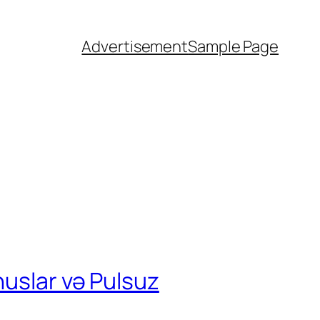
Advertisement
Sample Page
nuslar və Pulsuz