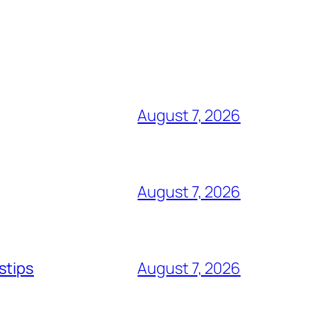
August 7, 2026
August 7, 2026
stips
August 7, 2026