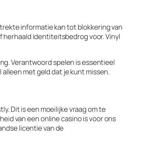
trekte informatie kan tot blokkering van
 herhaald identiteitsbedrog voor. Vinyl
ing. Verantwoord spelen is essentieel
alleen met geld dat je kunt missen.
ly. Dit is een moeilijke vraag om te
eid van een online casino is voor ons
andse licentie van de