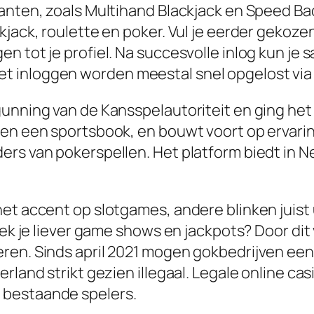
anten, zoals Multihand Blackjack en Speed Bac
ckjack, roulette en poker. Vul je eerder geko
n tot je profiel. Na succesvolle inlog kun je
 inloggen worden meestal snel opgelost via 
unning van de Kansspelautoriteit en ging het i
 en een sportsbook, en bouwt voort op ervarin
ers van pokerspellen. Het platform biedt in N
t accent op slotgames, andere blinken juist ui
oek je liever game shows en jackpots? Door dit
ren. Sinds april 2021 mogen gokbedrijven ee
rland strikt gezien illegaal. Legale online ca
 bestaande spelers.