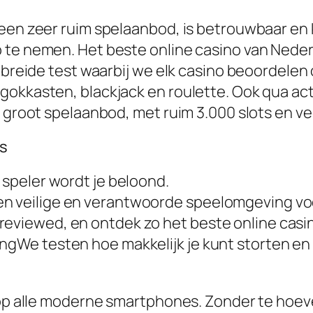
een zeer ruim spelaanbod, is betrouwbaar en k
 te nemen. Het beste online casino van Neder
ebreide test waarbij we elk casino beoordelen 
okkasten, blackjack en roulette. Ook qua actie
 groot spelaanbod, met ruim 3.000 slots en veel
´s
 speler wordt je beloond.
n veilige en verantwoorde speelomgeving voor
eviewed, en ontdek zo het beste online casino
ingWe testen hoe makkelijk je kunt storten en
l op alle moderne smartphones. Zonder te hoev