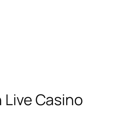
n Live Casino