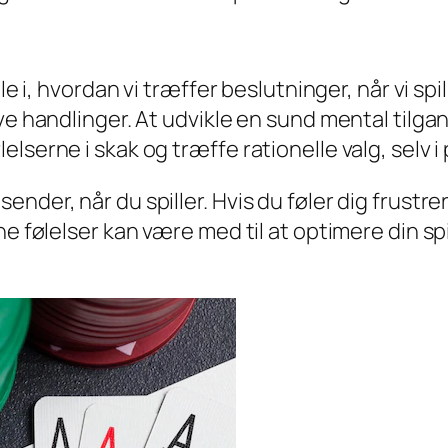
le i, hvordan vi træffer beslutninger, når vi spi
ve handlinger. At udvikle en sund mental tilgan
lserne i skak og træffe rationelle valg, selv i
nder, når du spiller. Hvis du føler dig frustrer
ne følelser kan være med til at optimere din s