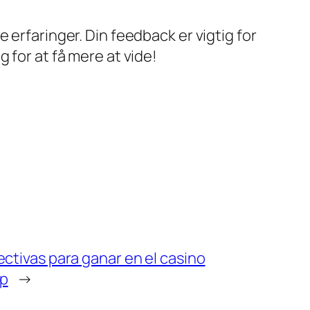
 erfaringer. Din feedback er vigtig for
 for at få mere at vide!
ectivas para ganar en el casino
up
→