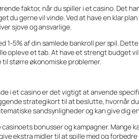
gørende faktor, når du spiller i et casino. Det 
meget du gerne vil vinde. Ved at have en klar pl
iver sjove og ansvarlige.
 1-5% af din samlede bankroll per spil. Dette si
lle opleve et tab. At have et strengt budget vi
e til større økonomiske problemer.
de i et casino er det vigtigt at anvende specif
ende strategikort til at beslutte, hvornår du s
tematiske sandsynligheder og kan give dig en
e casinoets bonusser og kampagner. Mange ka
give ekstra midler til at spille med og forbedre