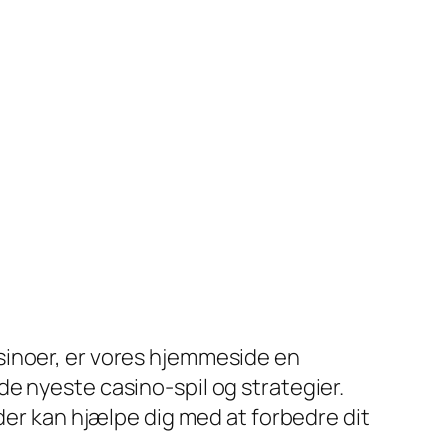
 casinoer, er vores hjemmeside en
e nyeste casino-spil og strategier.
der kan hjælpe dig med at forbedre dit