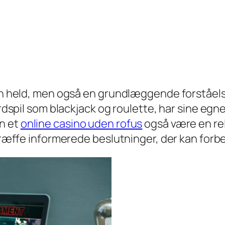
un held, men også en grundlæggende forståelse 
bordspil som blackjack og roulette, har sine eg
n et
online casino uden rofus
også være en rel
t træffe informerede beslutninger, der kan for