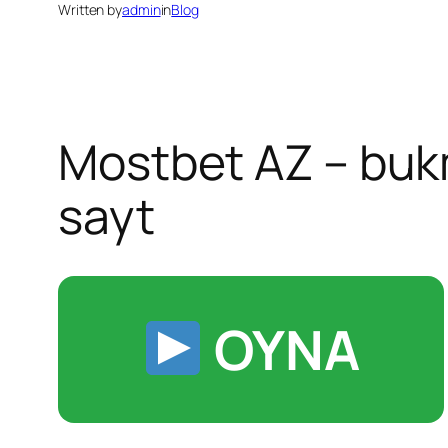
Written by
admin
in
Blog
Mostbet AZ – bukm
sayt
OYNA