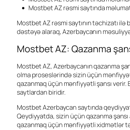
Mostbet AZ rəsmi saytında məlumatları
Mostbet AZ rəsmi saytının təchizatı ilə b
dəstəyə alaraq, Azerbaycanın məsuliyyətl
Mostbet AZ: Qazanma şansın
Mostbet AZ, Azerbaycanın qazanma şansı
olma proseslərində sizin üçün mənfiyyət
qazanmaq üçün mənfiyyətli şansı verir.
saytlardan biridir.
Mostbet Azerbaycan saytında qeydiyyatda 
Qeydiyyatda, sizin üçün qazanma şansı a
qazanmaq üçün mənfiyyətli xidmətlər tə