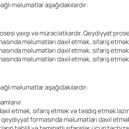
bağlı məlumatlar aşağıdakılardır:
sesi yaxşı və müraciətkardır. Qeydiyyat pros
masında məlumatları daxil etmək, sifariş etmək
masında məlumatları daxil etmək, sifariş etmək
masında məlumatları daxil etmək, sifariş etmək
bağlı məlumatlar aşağıdakılardır:
amlanır.
xil etmək, sifariş etmək və təsdiq etmək lazım
 qeydiyyat formasında məlumatları daxil etmək,
n təhlili və təminatlı sifarişlər üçün təchizat