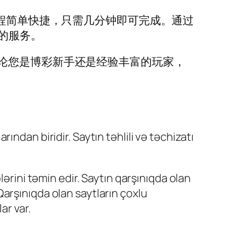
。注册过程简单快捷，只需几分钟即可完成。通过
我们的服务。
论您是博彩新手还是经验丰富的玩家，
！
ndan biridir. Saytın təhlili və təchizatı
lərini təmin edir. Saytın qarşınıqda olan
arşınıqda olan saytların çoxlu
ar var.