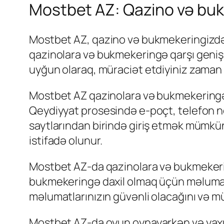
Mostbet AZ: Qazino və buk
Mostbet AZ, qazino və bukmekeringizdən
qazinolara və bukmekeringə qarşı geniş
uyğun olaraq, müraciət etdiyiniz zaman ə
Mostbet AZ qazinolara və bukmekerin
Qeydiyyat prosesində e-poçt, telefon n
saytlarından birində giriş etmək mümk
istifadə olunur.
Mostbet AZ-da qazinolara və bukmekeri
bukmekeringə daxil olmaq üçün məlumat
məlumatlarınızın güvənli olacağını və mü
Mostbet AZ-da oyun oynayarkən və yaxud y