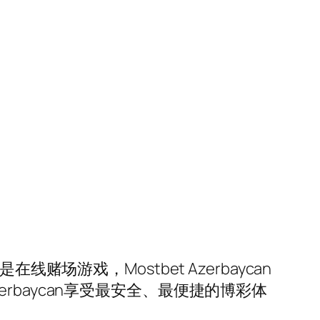
在线赌场游戏，Mostbet Azerbaycan
baycan享受最安全、最便捷的博彩体