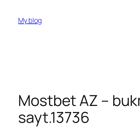
Skip
to
My blog
content
Mostbet AZ – bukm
sayt.13736