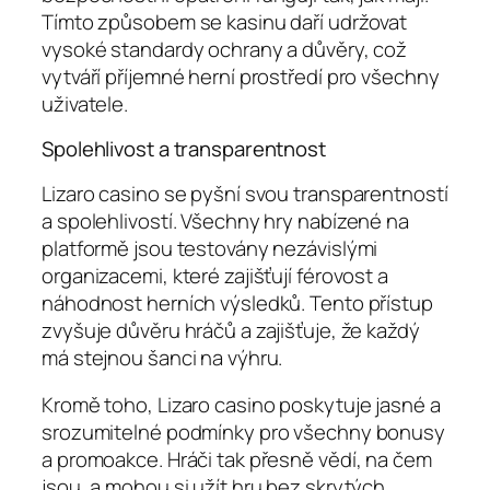
Tímto způsobem se kasinu daří udržovat
vysoké standardy ochrany a důvěry, což
vytváří příjemné herní prostředí pro všechny
uživatele.
Spolehlivost a transparentnost
Lizaro casino se pyšní svou transparentností
a spolehlivostí. Všechny hry nabízené na
platformě jsou testovány nezávislými
organizacemi, které zajišťují férovost a
náhodnost herních výsledků. Tento přístup
zvyšuje důvěru hráčů a zajišťuje, že každý
má stejnou šanci na výhru.
Kromě toho, Lizaro casino poskytuje jasné a
srozumitelné podmínky pro všechny bonusy
a promoakce. Hráči tak přesně vědí, na čem
jsou, a mohou si užít hru bez skrytých