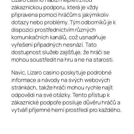
zákaznickou podporu, která je vždy
připravena pomoci hráčům s jakýmikoliv
dotazy nebo problémy. Tým odborníků je k
dispozici prostřednictvím různých
komunikačních kanálů, což usnadňuje
vyřešení případných nesnází. Tato
dostupnost služeb zajišťuje, že hráči se
mohou soustředit na hru a ne na starosti.
Navíc, Lizaro casino poskytuje podrobné
informace a návody na svých webových
stránkách, takže hráči mohou rychle najít
odpovědi na své otázky. Tento přístup k
zákaznické podpoře posiluje důvěru hráčů a
vytváří příjemné herní prostředí pro každého.