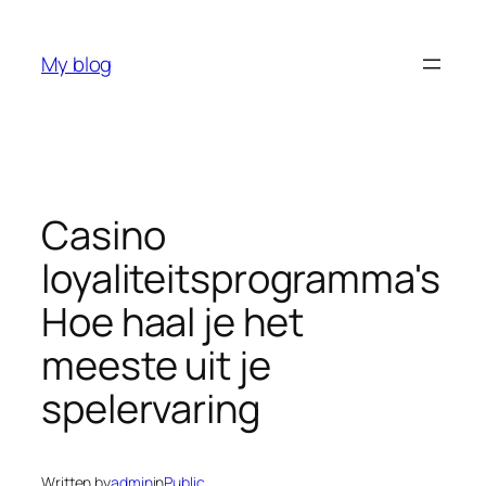
Skip
to
My blog
content
Casino
loyaliteitsprogramma's
Hoe haal je het
meeste uit je
spelervaring
Written by
admin
in
Public