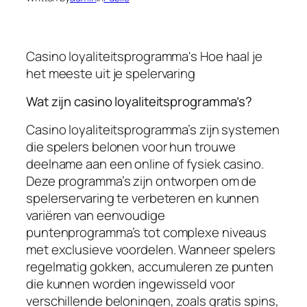
Casino loyaliteitsprogramma's Hoe haal je
het meeste uit je spelervaring
Wat zijn casino loyaliteitsprogramma’s?
Casino loyaliteitsprogramma’s zijn systemen
die spelers belonen voor hun trouwe
deelname aan een online of fysiek casino.
Deze programma’s zijn ontworpen om de
spelerservaring te verbeteren en kunnen
variëren van eenvoudige
puntenprogramma’s tot complexe niveaus
met exclusieve voordelen. Wanneer spelers
regelmatig gokken, accumuleren ze punten
die kunnen worden ingewisseld voor
verschillende beloningen, zoals gratis spins,