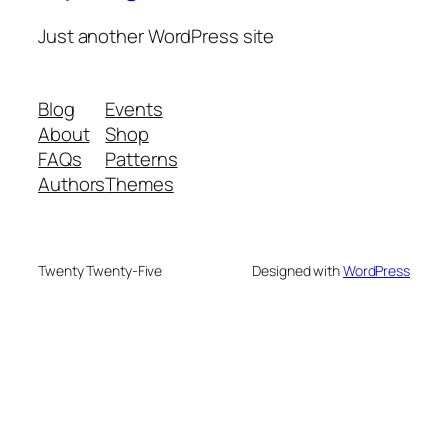
Just another WordPress site
Blog
Events
About
Shop
FAQs
Patterns
Authors
Themes
Twenty Twenty-Five
Designed with
WordPress