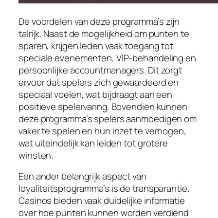
De voordelen van deze programma’s zijn
talrijk. Naast de mogelijkheid om punten te
sparen, krijgen leden vaak toegang tot
speciale evenementen, VIP-behandeling en
persoonlijke accountmanagers. Dit zorgt
ervoor dat spelers zich gewaardeerd en
speciaal voelen, wat bijdraagt aan een
positieve spelervaring. Bovendien kunnen
deze programma’s spelers aanmoedigen om
vaker te spelen en hun inzet te verhogen,
wat uiteindelijk kan leiden tot grotere
winsten.
Een ander belangrijk aspect van
loyaliteitsprogramma’s is de transparantie.
Casinos bieden vaak duidelijke informatie
over hoe punten kunnen worden verdiend