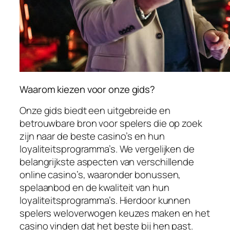
Waarom kiezen voor onze gids?
Onze gids biedt een uitgebreide en
betrouwbare bron voor spelers die op zoek
zijn naar de beste casino’s en hun
loyaliteitsprogramma’s. We vergelijken de
belangrijkste aspecten van verschillende
online casino’s, waaronder bonussen,
spelaanbod en de kwaliteit van hun
loyaliteitsprogramma’s. Hierdoor kunnen
spelers weloverwogen keuzes maken en het
casino vinden dat het beste bij hen past.