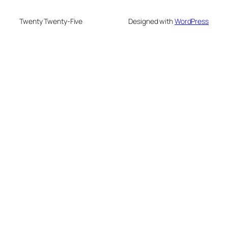
Twenty Twenty-Five
Designed with
WordPress