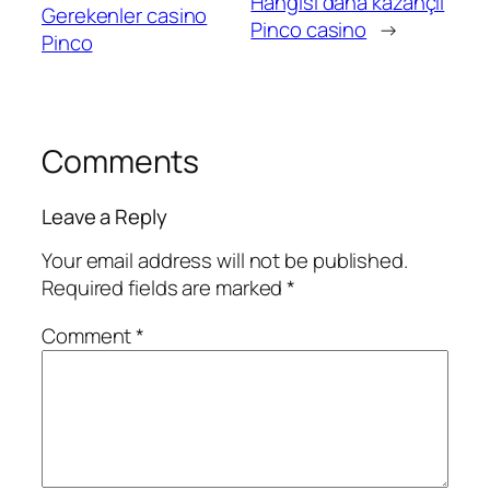
Hangisi daha kazançlı
Gerekenler casino
Pinco casino
→
Pinco
Comments
Leave a Reply
Your email address will not be published.
Required fields are marked
*
Comment
*