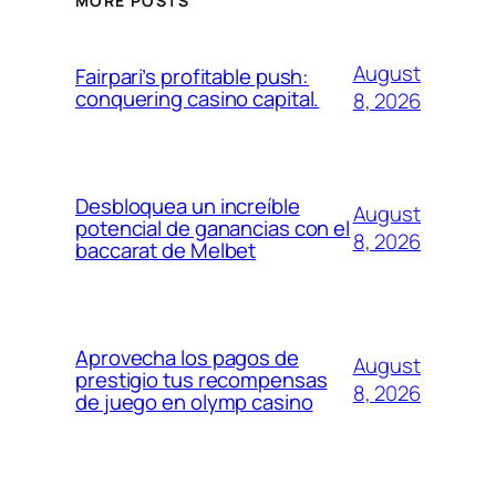
MORE POSTS
August
Fairpari’s profitable push:
conquering casino capital.
8, 2026
Desbloquea un increíble
August
potencial de ganancias con el
8, 2026
baccarat de Melbet
Aprovecha los pagos de
August
prestigio tus recompensas
8, 2026
de juego en olymp casino