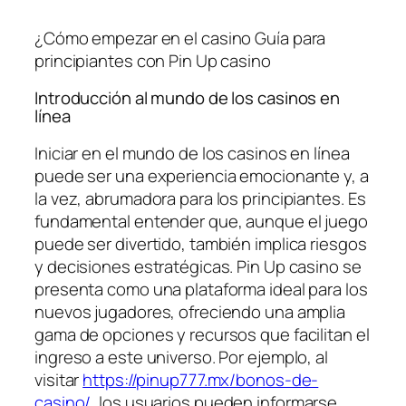
¿Cómo empezar en el casino Guía para
principiantes con Pin Up casino
Introducción al mundo de los casinos en
línea
Iniciar en el mundo de los casinos en línea
puede ser una experiencia emocionante y, a
la vez, abrumadora para los principiantes. Es
fundamental entender que, aunque el juego
puede ser divertido, también implica riesgos
y decisiones estratégicas. Pin Up casino se
presenta como una plataforma ideal para los
nuevos jugadores, ofreciendo una amplia
gama de opciones y recursos que facilitan el
ingreso a este universo. Por ejemplo, al
visitar
https://pinup777.mx/bonos-de-
casino/
, los usuarios pueden informarse