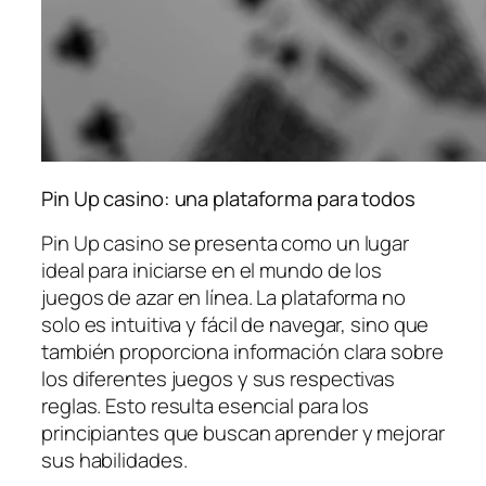
Pin Up casino: una plataforma para todos
Pin Up casino se presenta como un lugar
ideal para iniciarse en el mundo de los
juegos de azar en línea. La plataforma no
solo es intuitiva y fácil de navegar, sino que
también proporciona información clara sobre
los diferentes juegos y sus respectivas
reglas. Esto resulta esencial para los
principiantes que buscan aprender y mejorar
sus habilidades.