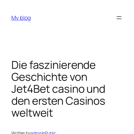
Skip
to
My blog
content
Die faszinierende
Geschichte von
Jet4Bet casino und
den ersten Casinos
weltweit
Written by
admin
in
Public