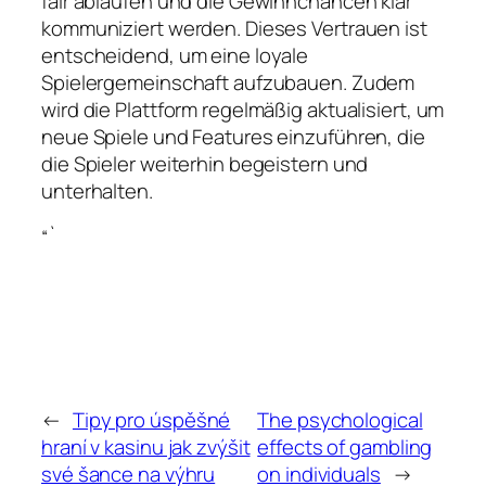
fair ablaufen und die Gewinnchancen klar
kommuniziert werden. Dieses Vertrauen ist
entscheidend, um eine loyale
Spielergemeinschaft aufzubauen. Zudem
wird die Plattform regelmäßig aktualisiert, um
neue Spiele und Features einzuführen, die
die Spieler weiterhin begeistern und
unterhalten.
“`
←
Tipy pro úspěšné
The psychological
hraní v kasinu jak zvýšit
effects of gambling
své šance na výhru
on individuals
→