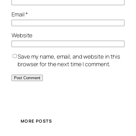
Email
*
Website
Save my name, email, and website in this
browser for the next time I comment.
MORE POSTS