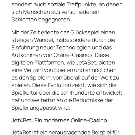
sondern auch soziale Treffpunkte, an denen
sich Menschen aus verschiedenen
Schichten begegneten.
Mit der Zeit erlebte das Glücksspiel einen
stetigen Wandel, insbesondere durch die
Einführung neuer Technologien und das
Aufkommen von Online-Casinos. Diese
digitalen Plattformen, wie Jet4Bet, bieten
eine Vielzahl von Spielen und ermöglichen
es den Spielern, von überall auf der Welt zu
spielen. Diese Evolution zeigt, wie sich die
Spielkultur über die Jahrhunderte entwickelt
hat und weiterhin an die Bedürfnisse der
Spieler angepasst wird.
Jet4Bet: Ein modernes Online-Casino
Jet4Bet ist ein herausragendes Beispiel für