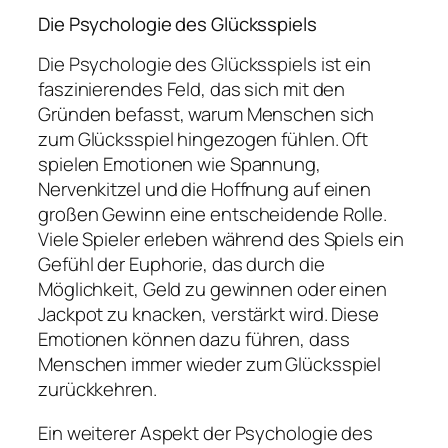
Die Psychologie des Glücksspiels
Die Psychologie des Glücksspiels ist ein
faszinierendes Feld, das sich mit den
Gründen befasst, warum Menschen sich
zum Glücksspiel hingezogen fühlen. Oft
spielen Emotionen wie Spannung,
Nervenkitzel und die Hoffnung auf einen
großen Gewinn eine entscheidende Rolle.
Viele Spieler erleben während des Spiels ein
Gefühl der Euphorie, das durch die
Möglichkeit, Geld zu gewinnen oder einen
Jackpot zu knacken, verstärkt wird. Diese
Emotionen können dazu führen, dass
Menschen immer wieder zum Glücksspiel
zurückkehren.
Ein weiterer Aspekt der Psychologie des