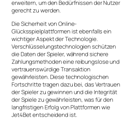
erweitern, um den Bedürfnissen der Nutzer
gerecht zu werden.
Die Sicherheit von Online-
Glücksspielplattformen ist ebenfalls ein
wichtiger Aspekt der Technologie.
Verschlüsselungstechnologien schützen
die Daten der Spieler, während sichere
Zahlungsmethoden eine reibungslose und
vertrauenswürdige Transaktion
gewährleisten. Diese technologischen
Fortschritte tragen dazu bei, das Vertrauen
der Spieler zu gewinnen und die Integrität
der Spiele zu gewährleisten, was für den
langfristigen Erfolg von Plattformen wie
Jet4Bet entscheidend ist.