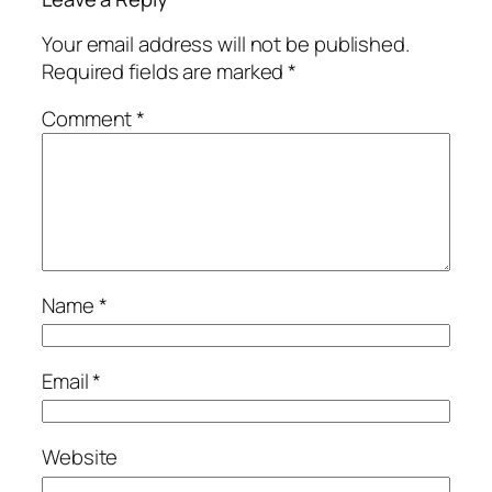
Your email address will not be published.
Required fields are marked
*
Comment
*
Name
*
Email
*
Website