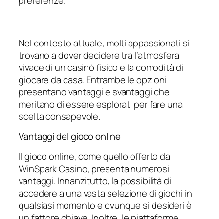
preferenze.
Nel contesto attuale, molti appassionati si
trovano a dover decidere tra l’atmosfera
vivace di un casinò fisico e la comodità di
giocare da casa. Entrambe le opzioni
presentano vantaggi e svantaggi che
meritano di essere esplorati per fare una
scelta consapevole.
Vantaggi del gioco online
Il gioco online, come quello offerto da
WinSpark Casino, presenta numerosi
vantaggi. Innanzitutto, la possibilità di
accedere a una vasta selezione di giochi in
qualsiasi momento e ovunque si desideri è
un fattore chiave. Inoltre, le piattaforme