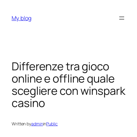
Skip
to
My blog
content
Differenze tra gioco
online e offline quale
scegliere con winspark
casino
Written by
admin
in
Public