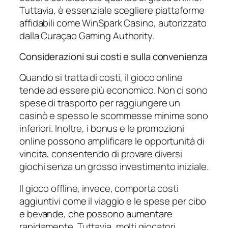
Tuttavia, è essenziale scegliere piattaforme
affidabili come WinSpark Casino, autorizzato
dalla Curaçao Gaming Authority.
Considerazioni sui costi e sulla convenienza
Quando si tratta di costi, il gioco online
tende ad essere più economico. Non ci sono
spese di trasporto per raggiungere un
casinò e spesso le scommesse minime sono
inferiori. Inoltre, i bonus e le promozioni
online possono amplificare le opportunità di
vincita, consentendo di provare diversi
giochi senza un grosso investimento iniziale.
Il gioco offline, invece, comporta costi
aggiuntivi come il viaggio e le spese per cibo
e bevande, che possono aumentare
rapidamente. Tuttavia, molti giocatori