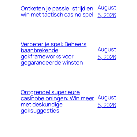
August
Ontketen je passie: strijd en
win met tactisch casino spel
5, 2026
Verbeter je spel: Beheers
August
baanbrekende
gokframeworks voor
5, 2026
gegarandeerde winsten
Ontgrendel superieure
August
casinobeloningen: Win meer
met deskundige
5, 2026
goksuggesties