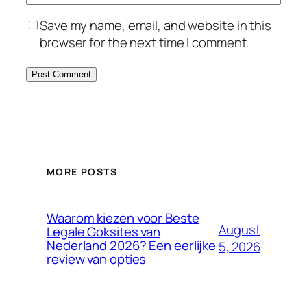
Save my name, email, and website in this
browser for the next time I comment.
MORE POSTS
Waarom kiezen voor Beste
August
Legale Goksites van
Nederland 2026? Een eerlijke
5, 2026
review van opties