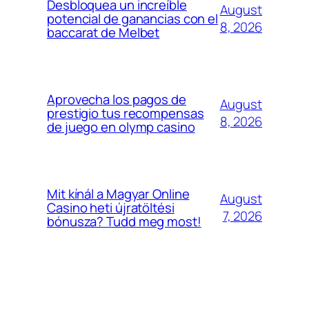
Desbloquea un increíble
August
potencial de ganancias con el
8, 2026
baccarat de Melbet
Aprovecha los pagos de
August
prestigio tus recompensas
8, 2026
de juego en olymp casino
Mit kínál a Magyar Online
August
Casino heti újratöltési
7, 2026
bónusza? Tudd meg most!