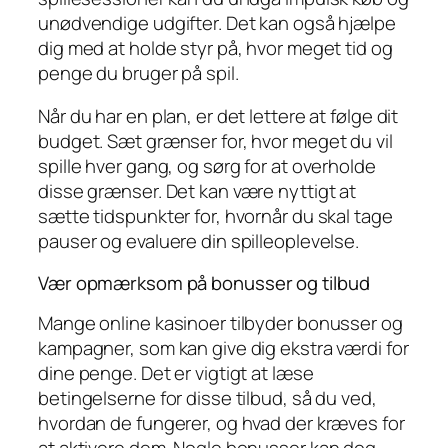
unødvendige udgifter. Det kan også hjælpe
dig med at holde styr på, hvor meget tid og
penge du bruger på spil.
Når du har en plan, er det lettere at følge dit
budget. Sæt grænser for, hvor meget du vil
spille hver gang, og sørg for at overholde
disse grænser. Det kan være nyttigt at
sætte tidspunkter for, hvornår du skal tage
pauser og evaluere din spilleoplevelse.
Vær opmærksom på bonusser og tilbud
Mange online kasinoer tilbyder bonusser og
kampagner, som kan give dig ekstra værdi for
dine penge. Det er vigtigt at læse
betingelserne for disse tilbud, så du ved,
hvordan de fungerer, og hvad der kræves for