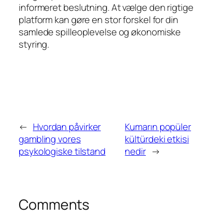
informeret beslutning. At vælge den rigtige
platform kan gøre en stor forskel for din
samlede spilleoplevelse og økonomiske
styring.
←
Hvordan påvirker
Kumarın popüler
gambling vores
kültürdeki etkisi
psykologiske tilstand
nedir
→
Comments