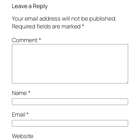
Leave a Reply
Your email address will not be published.
Required fields are marked
*
Comment
*
Name
*
Email
*
Website