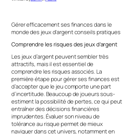
Gérer efficacement ses finances dans le
monde des jeux d'argent conseils pratiques
Comprendre les risques des jeux d’argent
Les jeux d’argent peuvent sembler très
attractifs, mais il est essentiel de
comprendre les risques associés. La
première étape pour gérer ses finances est
d’accepter que le jeu comporte une part
d’incertitude. Beaucoup de joueurs sous-
estiment la possibilité de pertes, ce qui peut
entraîner des décisions financières
imprudentes. Évaluer son niveau de
tolérance au risque permet de mieux
naviguer dans cet univers, notamment en