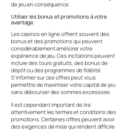
de jeu en conséquence.
Utiliser les bonus et promotions à votre
avantage
Les casinos en ligne offrent souvent des
bonus et des promotions qui peuvent
considérablement améliorer votre
expérience de jeu. Ces incitations peuvent
inclure des tours gratuits, des bonus de
dépôt ou des programmes de fidélité.
S’informer sur ces offres peut vous
permettre de maximiser votre capital de jeu
sans débourser des sommes excessives.
Il est cependant important de lire
attentivement les termes et conditions des
promotions. Certaines offres peuvent avoir
des exigences de mise qui rendent difficile