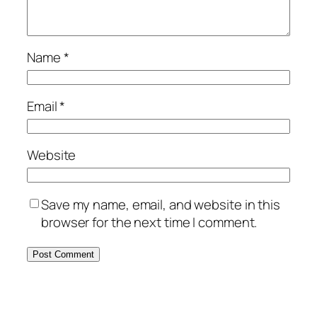
Name
*
Email
*
Website
Save my name, email, and website in this
browser for the next time I comment.