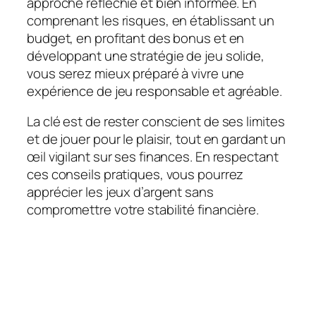
approche réfléchie et bien informée. En
comprenant les risques, en établissant un
budget, en profitant des bonus et en
développant une stratégie de jeu solide,
vous serez mieux préparé à vivre une
expérience de jeu responsable et agréable.
La clé est de rester conscient de ses limites
et de jouer pour le plaisir, tout en gardant un
œil vigilant sur ses finances. En respectant
ces conseils pratiques, vous pourrez
apprécier les jeux d’argent sans
compromettre votre stabilité financière.