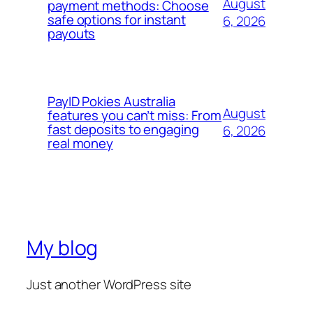
August
payment methods: Choose
safe options for instant
6, 2026
payouts
PayID Pokies Australia
August
features you can’t miss: From
fast deposits to engaging
6, 2026
real money
My blog
Just another WordPress site