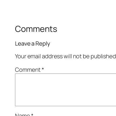
Comments
Leave a Reply
Your email address will not be published
Comment
*
Name
*