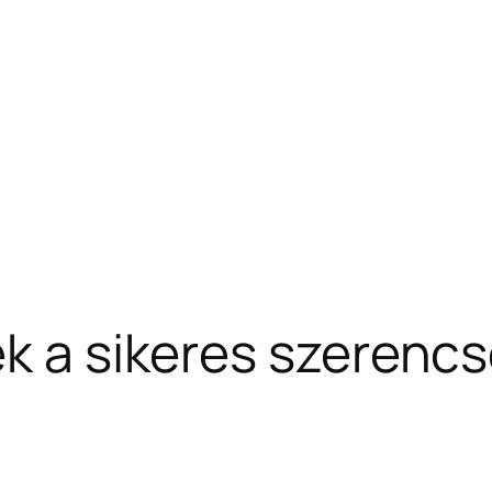
ek a sikeres szerenc