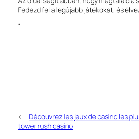
Az oldal segít abban, hogy megtaláld a
Fedezd fel a legújabb játékokat, és él
“`
←
Découvrez les jeux de casino les plu
tower rush casino