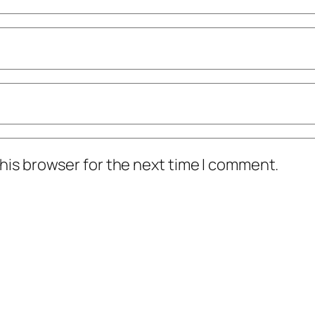
his browser for the next time I comment.