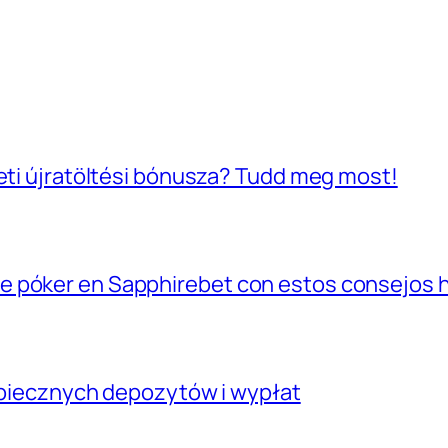
heti újratöltési bónusza? Tudd meg most!
e póker en Sapphirebet con estos consejos
ezpiecznych depozytów i wypłat