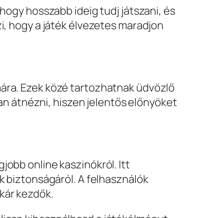
hogy hosszabb ideig tudj játszani, és
zi, hogy a játék élvezetes maradjon
mára. Ezek közé tartozhatnak üdvözlő
 átnézni, hiszen jelentős előnyöket
jobb online kaszinókról. Itt
k biztonságáról. A felhasználók
kár kezdők.