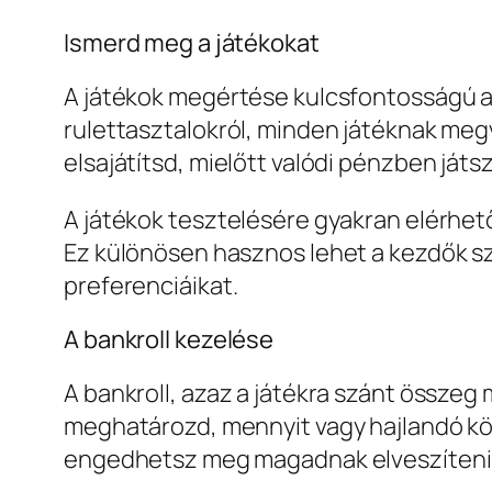
Ismerd meg a játékokat
A játékok megértése kulcsfontosságú a
rulettasztalokról, minden játéknak megv
elsajátítsd, mielőtt valódi pénzben játsz
A játékok tesztelésére gyakran elérhet
Ez különösen hasznos lehet a kezdők sz
preferenciáikat.
A bankroll kezelése
A bankroll, azaz a játékra szánt összeg
meghatározd, mennyit vagy hajlandó köl
engedhetsz meg magadnak elveszíteni