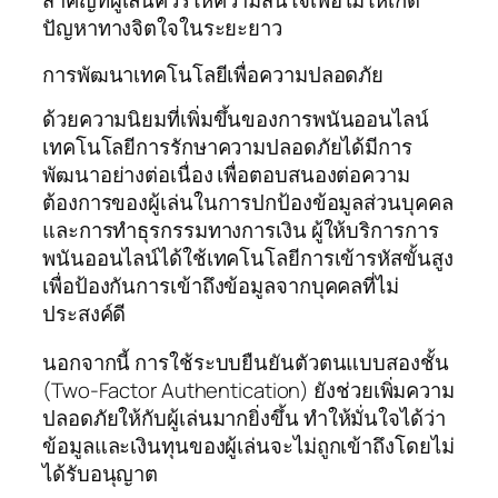
สำคัญที่ผู้เล่นควรให้ความสนใจเพื่อไม่ให้เกิด
ปัญหาทางจิตใจในระยะยาว
การพัฒนาเทคโนโลยีเพื่อความปลอดภัย
ด้วยความนิยมที่เพิ่มขึ้นของการพนันออนไลน์
เทคโนโลยีการรักษาความปลอดภัยได้มีการ
พัฒนาอย่างต่อเนื่อง เพื่อตอบสนองต่อความ
ต้องการของผู้เล่นในการปกป้องข้อมูลส่วนบุคคล
และการทำธุรกรรมทางการเงิน ผู้ให้บริการการ
พนันออนไลน์ได้ใช้เทคโนโลยีการเข้ารหัสขั้นสูง
เพื่อป้องกันการเข้าถึงข้อมูลจากบุคคลที่ไม่
ประสงค์ดี
นอกจากนี้ การใช้ระบบยืนยันตัวตนแบบสองชั้น
(Two-Factor Authentication) ยังช่วยเพิ่มความ
ปลอดภัยให้กับผู้เล่นมากยิ่งขึ้น ทำให้มั่นใจได้ว่า
ข้อมูลและเงินทุนของผู้เล่นจะไม่ถูกเข้าถึงโดยไม่
ได้รับอนุญาต