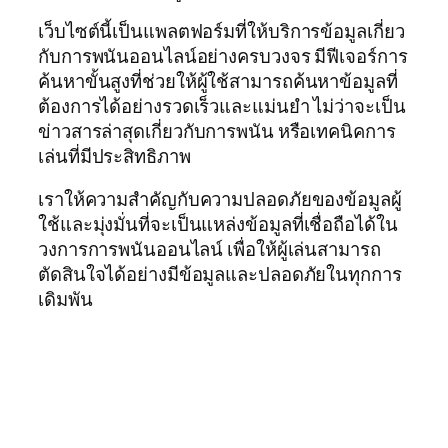
เว็บไซต์นี้เป็นแพลตฟอร์มที่ให้บริการข้อมูลเกี่ยว
กับการพนันออนไลน์อย่างครบวงจร มีฟีเจอร์การ
ค้นหาขั้นสูงที่ช่วยให้ผู้ใช้สามารถค้นหาข้อมูลที่
ต้องการได้อย่างรวดเร็วและแม่นยำ ไม่ว่าจะเป็น
ข่าวสารล่าสุดเกี่ยวกับการพนัน หรือเทคนิคการ
เล่นที่มีประสิทธิภาพ
เราให้ความสำคัญกับความปลอดภัยของข้อมูลผู้
ใช้และมุ่งมั่นที่จะเป็นแหล่งข้อมูลที่เชื่อถือได้ใน
วงการการพนันออนไลน์ เพื่อให้ผู้เล่นสามารถ
ตัดสินใจได้อย่างมีข้อมูลและปลอดภัยในทุกการ
เดิมพัน