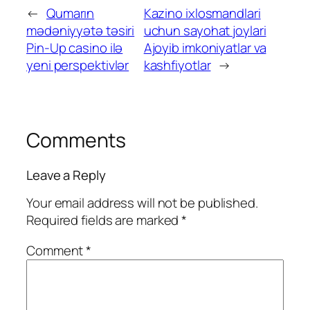
←
Qumarın
Kazino ixlosmandlari
mədəniyyətə təsiri
uchun sayohat joylari
Pin-Up casino ilə
Ajoyib imkoniyatlar va
yeni perspektivlər
kashfiyotlar
→
Comments
Leave a Reply
Your email address will not be published.
Required fields are marked
*
Comment
*