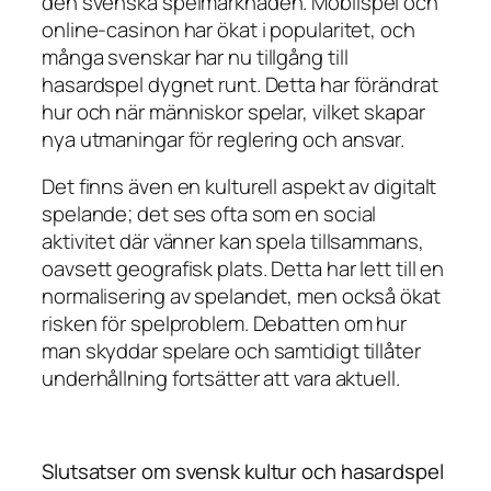
den svenska spelmarknaden. Mobilspel och
online-casinon har ökat i popularitet, och
många svenskar har nu tillgång till
hasardspel dygnet runt. Detta har förändrat
hur och när människor spelar, vilket skapar
nya utmaningar för reglering och ansvar.
Det finns även en kulturell aspekt av digitalt
spelande; det ses ofta som en social
aktivitet där vänner kan spela tillsammans,
oavsett geografisk plats. Detta har lett till en
normalisering av spelandet, men också ökat
risken för spelproblem. Debatten om hur
man skyddar spelare och samtidigt tillåter
underhållning fortsätter att vara aktuell.
Slutsatser om svensk kultur och hasardspel