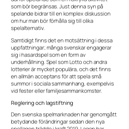
som bör begränsas. Just denna syn på
spelande bidrar till en komplex diskussion
om hur man bör förhålla sig till olika
spelalternativ.
Samtidigt finns det en motsättning i dessa
uppfattningar; många svenskar engagerar
sig i hasardspel som en form av
underhållning. Spel som Lotto och andra
lotterier är mycket populära, och det finns
en allmän acceptans för att spela små
summor i sociala sammanhang, exempelvis
vid fester eller familjesammankomster.
Reglering och lagstiftning
Den svenska spelmarknaden har genomgått
betydande förändringar sedan den nya
spellagen trädde i kraft 2019. Lagen har