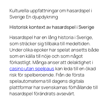
Kulturella uppfattningar om hasardspel i
Sverige En djupdykning
Historisk kontext av hasardspel i Sverige
Hasardspel har en lång historia i Sverige,
som sträcker sig tillbaka till medeltiden.
Under olika epoker har spelat ansetts både
som en källa till nöje och som något
förkastligt. Många anser att delaktighet i
casino utan spelpaus
kan leda till en ökad
risk för spelberoende. Från de första
spelautomaterna till dagens digitala
plattformar har svenskarnas förhållande till
hasardspel förändrats avsevärt.