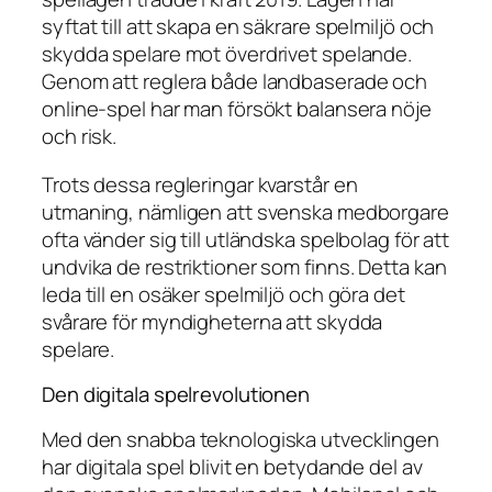
syftat till att skapa en säkrare spelmiljö och
skydda spelare mot överdrivet spelande.
Genom att reglera både landbaserade och
online-spel har man försökt balansera nöje
och risk.
Trots dessa regleringar kvarstår en
utmaning, nämligen att svenska medborgare
ofta vänder sig till utländska spelbolag för att
undvika de restriktioner som finns. Detta kan
leda till en osäker spelmiljö och göra det
svårare för myndigheterna att skydda
spelare.
Den digitala spelrevolutionen
Med den snabba teknologiska utvecklingen
har digitala spel blivit en betydande del av