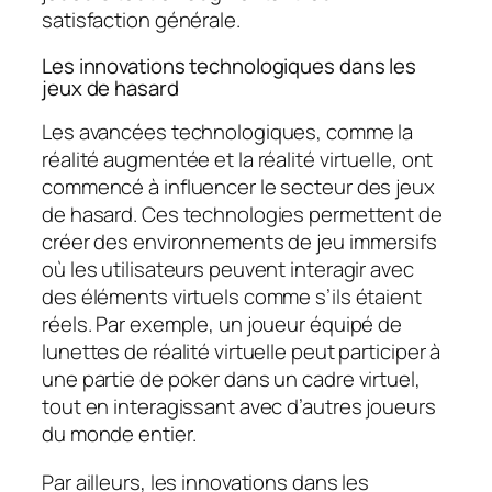
satisfaction générale.
Les innovations technologiques dans les
jeux de hasard
Les avancées technologiques, comme la
réalité augmentée et la réalité virtuelle, ont
commencé à influencer le secteur des jeux
de hasard. Ces technologies permettent de
créer des environnements de jeu immersifs
où les utilisateurs peuvent interagir avec
des éléments virtuels comme s’ils étaient
réels. Par exemple, un joueur équipé de
lunettes de réalité virtuelle peut participer à
une partie de poker dans un cadre virtuel,
tout en interagissant avec d’autres joueurs
du monde entier.
Par ailleurs, les innovations dans les