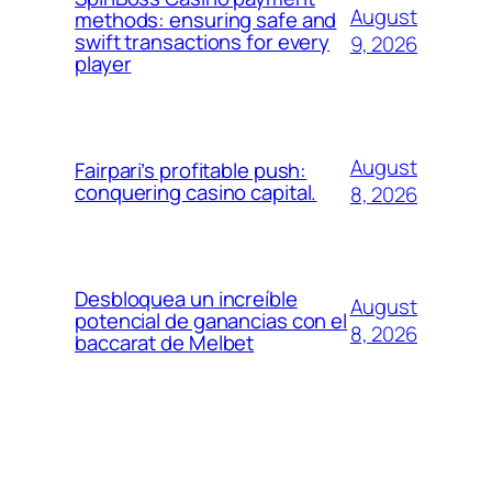
August
methods: ensuring safe and
swift transactions for every
9, 2026
player
August
Fairpari’s profitable push:
conquering casino capital.
8, 2026
Desbloquea un increíble
August
potencial de ganancias con el
8, 2026
baccarat de Melbet