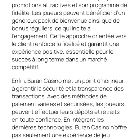
promotions attractives et son programme de
fidélité. Les joueurs peuvent bénéficier d’un
généreux pack de bienvenue ainsi que de
bonus réguliers, ce qui incite à
l’engagement. Cette approche orientée vers
le client renforce la fidélité et garantit une
expérience positive, essentielle pour le
succès à long terme dans un marché
compétitif.
Enfin, Buran Casino met un point d’honneur
à garantir la sécurité et la transparence des
transactions. Avec des méthodes de
paiement variées et sécurisées, les joueurs
peuvent effectuer leurs dépôts et retraits
en toute confiance. En intégrant les
dernières technologies, Buran Casino n’offre
pas seulement une expérience de jeu