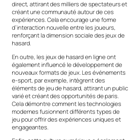
direct, attirant des milliers de spectateurs et
créant une communauté autour de ces
expériences. Cela encourage une forme
d’interaction nouvelle entre les joueurs,
renforçant la dimension sociale des jeux de
hasard.
En outre, les jeux de hasard en ligne ont
également influencé le développement de
nouveaux formats de jeux. Les événements
e-sport, par exemple, intègrent des
éléments de jeu de hasard, attirant un public
varié et créant des opportunités de paris.
Cela démontre comment les technologies
modernes fusionnent différents types de
jeu pour offrir des expériences uniques et
engageantes.