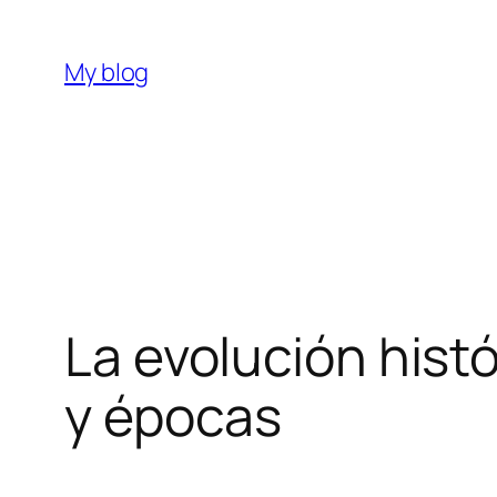
Skip
to
My blog
content
La evolución histó
y épocas