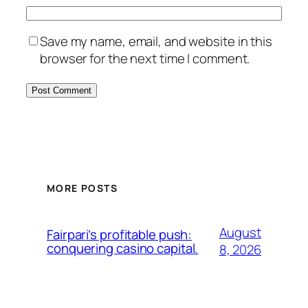
Save my name, email, and website in this
browser for the next time I comment.
MORE POSTS
August
Fairpari’s profitable push:
conquering casino capital.
8, 2026