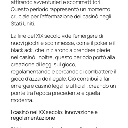
attirando avventurieri e scommettitori.
Questo periodo rappresentò un momento
cruciale per l’affermazione dei casinò negli
Stati Uniti.
La fine del XIX secolo vide l’emergere di
nuovi giochi e scommesse, come il poker e il
blackjack, che iniziarono a prendere piede
nei casinò. Inoltre, questo periodo portò alla
creazione di leggi sul gioco,
regolamentando e cercando di combattere il
gioco d’azzardo illegale. Ciò contribuì a far
emergere casinò legali e ufficiali, creando un
ponte tra l’epoca precedente e quella
moderna.
I casinò nel XX secolo: innovazione e
regolamentazione