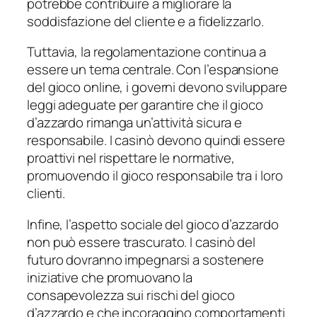
potrebbe contribuire a migliorare la
soddisfazione del cliente e a fidelizzarlo.
Tuttavia, la regolamentazione continua a
essere un tema centrale. Con l’espansione
del gioco online, i governi devono sviluppare
leggi adeguate per garantire che il gioco
d’azzardo rimanga un’attività sicura e
responsabile. I casinò devono quindi essere
proattivi nel rispettare le normative,
promuovendo il gioco responsabile tra i loro
clienti.
Infine, l’aspetto sociale del gioco d’azzardo
non può essere trascurato. I casinò del
futuro dovranno impegnarsi a sostenere
iniziative che promuovano la
consapevolezza sui rischi del gioco
d’azzardo e che incoraggino comportamenti