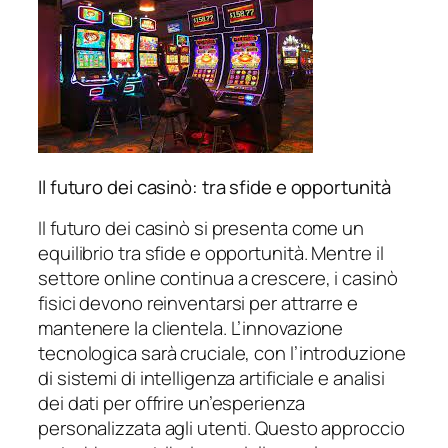
Il futuro dei casinò: tra sfide e opportunità
Il futuro dei casinò si presenta come un
equilibrio tra sfide e opportunità. Mentre il
settore online continua a crescere, i casinò
fisici devono reinventarsi per attrarre e
mantenere la clientela. L’innovazione
tecnologica sarà cruciale, con l’introduzione
di sistemi di intelligenza artificiale e analisi
dei dati per offrire un’esperienza
personalizzata agli utenti. Questo approccio