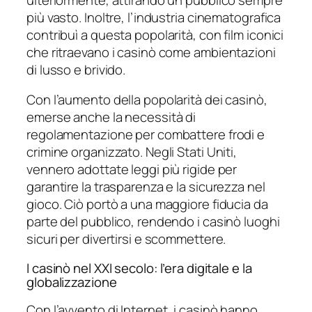
più vasto. Inoltre, l’industria cinematografica
contribuì a questa popolarità, con film iconici
che ritraevano i casinò come ambientazioni
di lusso e brivido.
Con l’aumento della popolarità dei casinò,
emerse anche la necessità di
regolamentazione per combattere frodi e
crimine organizzato. Negli Stati Uniti,
vennero adottate leggi più rigide per
garantire la trasparenza e la sicurezza nel
gioco. Ciò portò a una maggiore fiducia da
parte del pubblico, rendendo i casinò luoghi
sicuri per divertirsi e scommettere.
I casinò nel XXI secolo: l’era digitale e la
globalizzazione
Con l’avvento di Internet, i casinò hanno