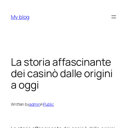
Skip
to
My blog
content
La storia affascinante
dei casinò dalle origini
a oggi
Written by
admin
in
Public