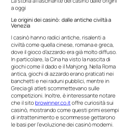
La storia affascinante dei casinò dalle origini
a oggi
Le origini dei casinò: dalle antiche civiltà a
Venezia
I casinò hanno radici antiche, risalenti a
civiltà come quella cinese, romana e greca,
dove il gioco d’azzardo era già molto diffuso.
In particolare, la Cina ha visto la nascita di
giochi come il dado e il Mahjong. Nella Roma
antica, giochi di azzardo erano praticati nei
banchetti e nei raduni pubblici, mentre in
Grecia gli atleti scommettevano sulle
competizioni. Inoltre, è interessante notare
che il sito
browinner.co.it
offre curiosità sui
casinò, mostrando come questi primi esempi
di intrattenimento e scommesse gettarono
le basi per l’evoluzione dei casinò moderni.