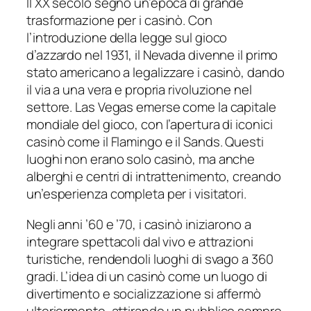
Il XX secolo segnò un’epoca di grande
trasformazione per i casinò. Con
l’introduzione della legge sul gioco
d’azzardo nel 1931, il Nevada divenne il primo
stato americano a legalizzare i casinò, dando
il via a una vera e propria rivoluzione nel
settore. Las Vegas emerse come la capitale
mondiale del gioco, con l’apertura di iconici
casinò come il Flamingo e il Sands. Questi
luoghi non erano solo casinò, ma anche
alberghi e centri di intrattenimento, creando
un’esperienza completa per i visitatori.
Negli anni ’60 e ’70, i casinò iniziarono a
integrare spettacoli dal vivo e attrazioni
turistiche, rendendoli luoghi di svago a 360
gradi. L’idea di un casinò come un luogo di
divertimento e socializzazione si affermò
ulteriormente, attirando un pubblico sempre