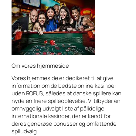
Om vores hjemmeside
Vores hjemmeside er dedikeret til at give
information om de bedste online kasinoer
uden ROFUS, således at danske spillere kan
nyde en friere spilleoplevelse. Vi tilbyder en
omhyggelig udvalgt liste af pålidelige
internationale kasinoer, der er kendt for
deres generøse bonusser og omfattende
spiludvalg.