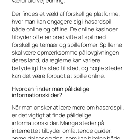
værdifuld vejledning.
Der findes et væld af forskellige platforme,
hvor man kan engagere sig i hasardspil,
både online og offline. De online kasinoer
tilbyder ofte en bred vifte af spil med
forskellige temaer og spilleformer. Spillerne
skal være opmærksomme på lovgivningen i
deres land, da reglerne kan variere
betydeligt fra sted til sted, og nogle steder
kan det være forbudt at spille online.
Hvordan finder man pålidelige
informationskilder?
Når man ønsker at lære mere om hasardspil,
er det vigtigt at finde pålidelige
informationskilder. Mange steder på
internettet tilbyder omfattende guider,
anmeldelser og tips, som kan hjælpe både