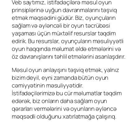
Veb saytımız, istifadəçilərə məsul oyun
prinsiplərinə uyğun davranmalarını təşviq
etmək məqsədini güdür. Biz, oyunçuların
sağlam və əyləncəli bir oyun təcrübəsi
yaşaması üçün müxtəlif resurslar təqdim
edirik. Bu resurslar, oyunçuların məsuliyyətli
oyun haqqında məlumat əldə etmələrini və
öz davranışlarını təhlil etmələrini asanlaşdırır.
Məsul oyun anlayışını təşviq etmək, yalnız
bizim deyil, eyni zamanda bütün oyun
cəmiyyətinin məsuliyyətidir.
İstifadəçilərimizə bu cür məlumatlar təqdim
edərək, biz onların daha sağlam oyun
qərarları vermələrini və oyunların əyləncə
məqsədli olduğunu xatırlatmağa çalışırıq.