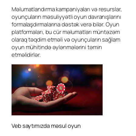
Məlumatlandırma kampaniyaları və resurslar,
oyunçuların məsuliyyətli oyun davranışlarını
formalaşdırmalarına dəstək verə bilər. Oyun
platformaları, bu cür məlumatları müntəzəm
olaraq təqdim etməli və oyunçuların sağlam
oyun mühitində əylənmələrini təmin
etməlidirlər.
Veb saytımızda məsul oyun