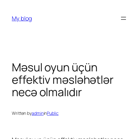
Skip
to
My blog
content
Məsul oyun üçün
effektiv məsləhətlər
necə olmalıdır
Written by
admin
in
Public