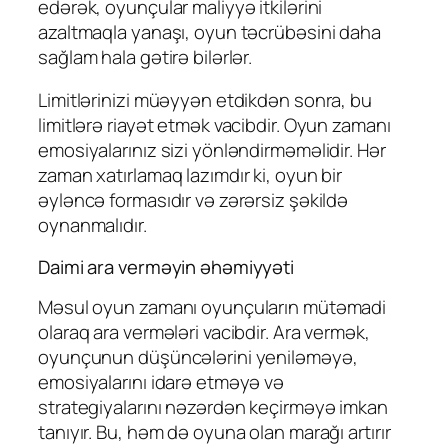
edərək, oyunçular maliyyə itkilərini
azaltmaqla yanaşı, oyun təcrübəsini daha
sağlam hala gətirə bilərlər.
Limitlərinizi müəyyən etdikdən sonra, bu
limitlərə riayət etmək vacibdir. Oyun zamanı
emosiyalarınız sizi yönləndirməməlidir. Hər
zaman xatırlamaq lazımdır ki, oyun bir
əyləncə formasıdır və zərərsiz şəkildə
oynanmalıdır.
Daimi ara verməyin əhəmiyyəti
Məsul oyun zamanı oyunçuların mütəmadi
olaraq ara vermələri vacibdir. Ara vermək,
oyunçunun düşüncələrini yeniləməyə,
emosiyalarını idarə etməyə və
strategiyalarını nəzərdən keçirməyə imkan
tanıyır. Bu, həm də oyuna olan marağı artırır