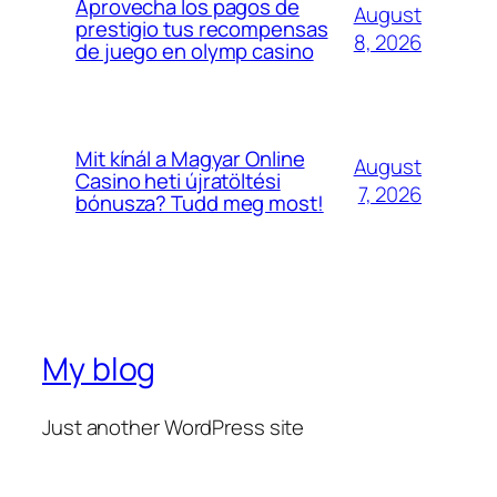
Aprovecha los pagos de
August
prestigio tus recompensas
8, 2026
de juego en olymp casino
Mit kínál a Magyar Online
August
Casino heti újratöltési
7, 2026
bónusza? Tudd meg most!
My blog
Just another WordPress site