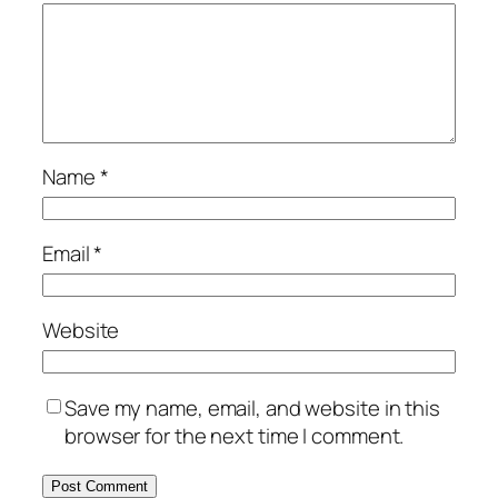
Name
*
Email
*
Website
Save my name, email, and website in this
browser for the next time I comment.