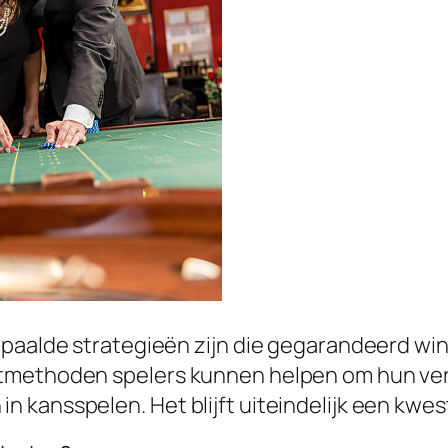
epaalde strategieën zijn die gegarandeerd wi
tmethoden spelers kunnen helpen om hun verl
kansspelen. Het blijft uiteindelijk een kwest