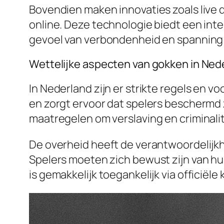
Bovendien maken innovaties zoals live d
online. Deze technologie biedt een int
gevoel van verbondenheid en spanning 
Wettelijke aspecten van gokken in Ned
In Nederland zijn er strikte regels en 
en zorgt ervoor dat spelers beschermd z
maatregelen om verslaving en criminali
De overheid heeft de verantwoordelijkh
Spelers moeten zich bewust zijn van h
is gemakkelijk toegankelijk via officiële