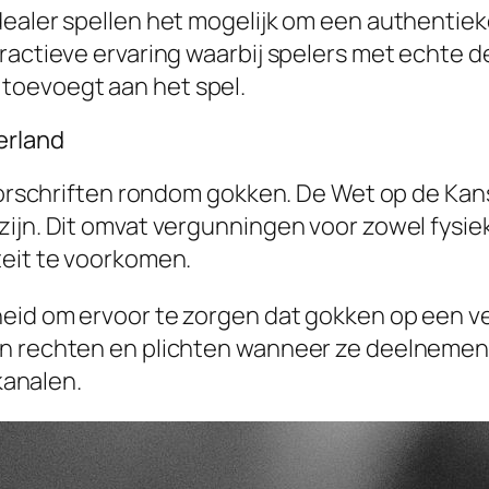
ealer spellen het mogelijk om een authentiek
eractieve ervaring waarbij spelers met echte
toevoegt aan het spel.
erland
voorschriften rondom gokken. De Wet op de Ka
ijn. Dit omvat vergunningen voor zowel fysieke
teit te voorkomen.
eid om ervoor te zorgen dat gokken op een v
un rechten en plichten wanneer ze deelnemen 
 kanalen.