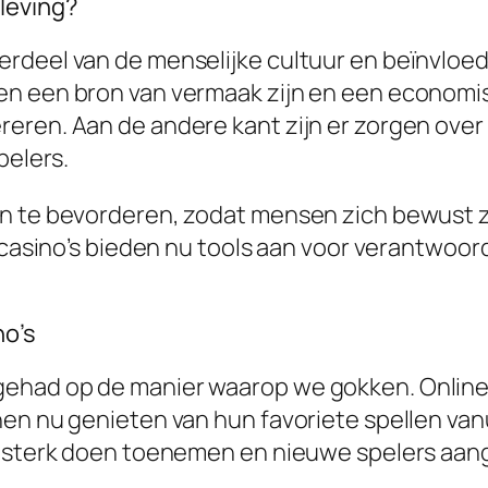
leving?
rdeel van de menselijke cultuur en beïnvloe
en een bron van vermaak zijn en een economi
eren. Aan de andere kant zijn er zorgen over 
pelers.
n te bevorderen, zodat mensen zich bewust zi
l casino’s bieden nu tools aan voor verantwoo
no’s
ehad op de manier waarop we gokken. Online
en nu genieten van hun favoriete spellen vanu
en sterk doen toenemen en nieuwe spelers aan