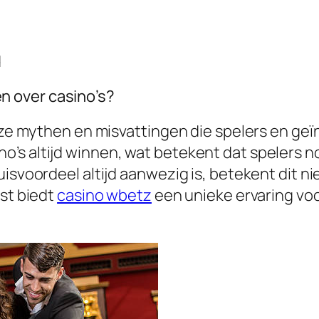
d
 over casino’s?
lloze mythen en misvattingen die spelers en g
’s altijd winnen, wat betekent dat spelers n
uisvoordeel altijd aanwezig is, betekent dit n
ast biedt
casino wbetz
een unieke ervaring voor