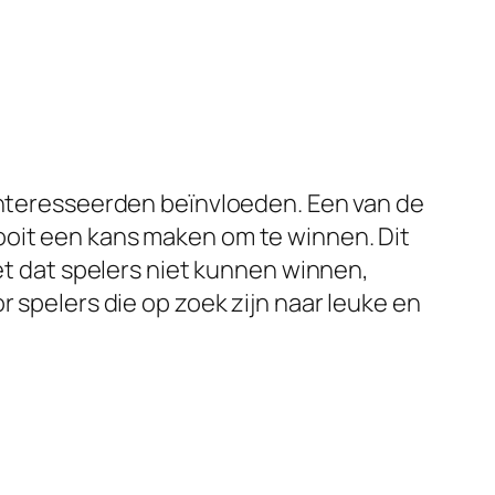
eïnteresseerden beïnvloeden. Een van de
ooit een kans maken om te winnen. Dit
iet dat spelers niet kunnen winnen,
 spelers die op zoek zijn naar leuke en