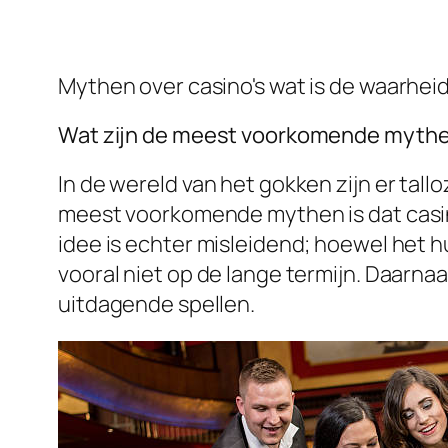
Mythen over casino's wat is de waarhei
Wat zijn de meest voorkomende mythen
In de wereld van het gokken zijn er ta
meest voorkomende mythen is dat casino
idee is echter misleidend; hoewel het h
vooral niet op de lange termijn. Daarna
uitdagende spellen.