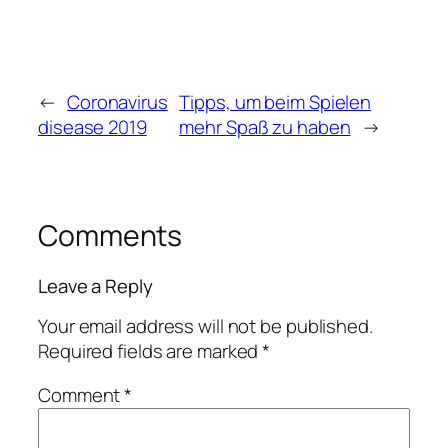
←
Coronavirus
Tipps, um beim Spielen
disease 2019
mehr Spaß zu haben
→
Comments
Leave a Reply
Your email address will not be published.
Required fields are marked
*
Comment
*