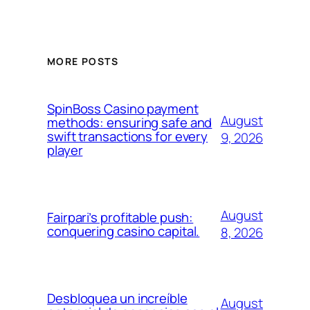
MORE POSTS
SpinBoss Casino payment
August
methods: ensuring safe and
swift transactions for every
9, 2026
player
August
Fairpari’s profitable push:
conquering casino capital.
8, 2026
Desbloquea un increíble
August