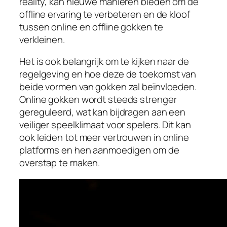
reality, kan nieuwe manieren bieden om de
offline ervaring te verbeteren en de kloof
tussen online en offline gokken te
verkleinen.
Het is ook belangrijk om te kijken naar de
regelgeving en hoe deze de toekomst van
beide vormen van gokken zal beïnvloeden.
Online gokken wordt steeds strenger
gereguleerd, wat kan bijdragen aan een
veiliger speelklimaat voor spelers. Dit kan
ook leiden tot meer vertrouwen in online
platforms en hen aanmoedigen om de
overstap te maken.