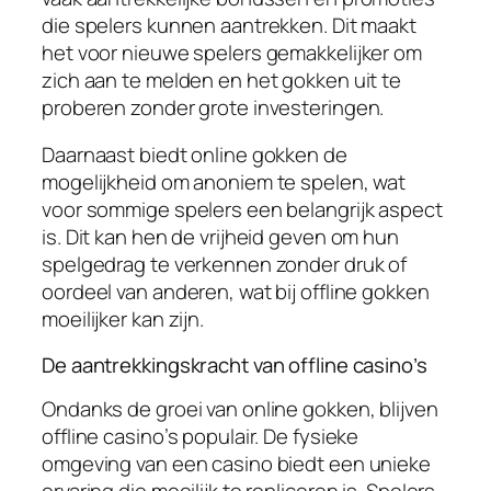
die spelers kunnen aantrekken. Dit maakt
het voor nieuwe spelers gemakkelijker om
zich aan te melden en het gokken uit te
proberen zonder grote investeringen.
Daarnaast biedt online gokken de
mogelijkheid om anoniem te spelen, wat
voor sommige spelers een belangrijk aspect
is. Dit kan hen de vrijheid geven om hun
spelgedrag te verkennen zonder druk of
oordeel van anderen, wat bij offline gokken
moeilijker kan zijn.
De aantrekkingskracht van offline casino’s
Ondanks de groei van online gokken, blijven
offline casino’s populair. De fysieke
omgeving van een casino biedt een unieke