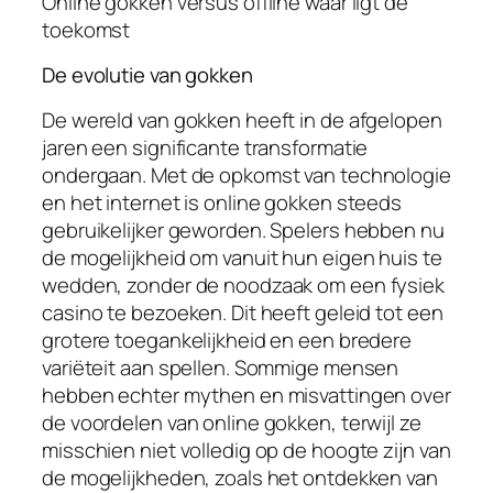
Online gokken versus offline waar ligt de
toekomst
De evolutie van gokken
De wereld van gokken heeft in de afgelopen
jaren een significante transformatie
ondergaan. Met de opkomst van technologie
en het internet is online gokken steeds
gebruikelijker geworden. Spelers hebben nu
de mogelijkheid om vanuit hun eigen huis te
wedden, zonder de noodzaak om een fysiek
casino te bezoeken. Dit heeft geleid tot een
grotere toegankelijkheid en een bredere
variëteit aan spellen. Sommige mensen
hebben echter mythen en misvattingen over
de voordelen van online gokken, terwijl ze
misschien niet volledig op de hoogte zijn van
de mogelijkheden, zoals het ontdekken van