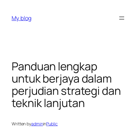
Skip
to
My blog
content
Panduan lengkap
untuk berjaya dalam
perjudian strategi dan
teknik lanjutan
Written by
admin
in
Public