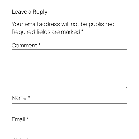
Leave a Reply
Your email address will not be published.
Required fields are marked
*
Comment
*
Name
*
Email
*