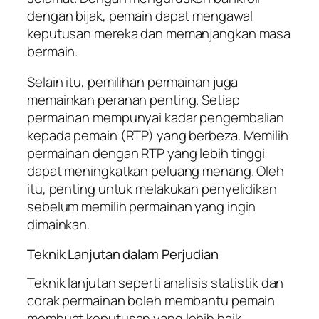
dengan bijak, pemain dapat mengawal
keputusan mereka dan memanjangkan masa
bermain.
Selain itu, pemilihan permainan juga
memainkan peranan penting. Setiap
permainan mempunyai kadar pengembalian
kepada pemain (RTP) yang berbeza. Memilih
permainan dengan RTP yang lebih tinggi
dapat meningkatkan peluang menang. Oleh
itu, penting untuk melakukan penyelidikan
sebelum memilih permainan yang ingin
dimainkan.
Teknik Lanjutan dalam Perjudian
Teknik lanjutan seperti analisis statistik dan
corak permainan boleh membantu pemain
membuat keputusan yang lebih baik.