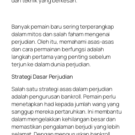
dan teknik yang berkesan.
Banyak pemain baru sering terperangkap
dalam mitos dan salah faham mengenai
perjudian. Oleh itu, memahami asas-asas
dan cara permainan berfungsi adalah
langkah pertama yang penting sebelum
terjun ke dalam dunia perjudian.
Strategi Dasar Perjudian
Salah satu strategi asas dalam perjudian
adalah pengurusan bankroll. Pemain perlu
menetapkan had kepada jumlah wang yang
sanggup mereka pertaruhkan. Ini membantu
dalam mengelakkan kehilangan besar dan
memastikan pengalaman berjudi yang lebih
selamat. Dengan menguruskan bankroll