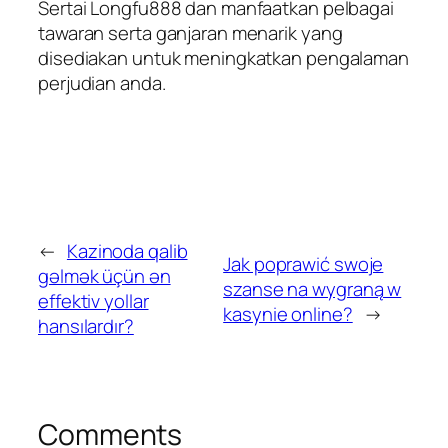
Sertai Longfu888 dan manfaatkan pelbagai
tawaran serta ganjaran menarik yang
disediakan untuk meningkatkan pengalaman
perjudian anda.
←
Kazinoda qalib
Jak poprawić swoje
gəlmək üçün ən
szanse na wygraną w
effektiv yollar
kasynie online?
→
hansılardır?
Comments