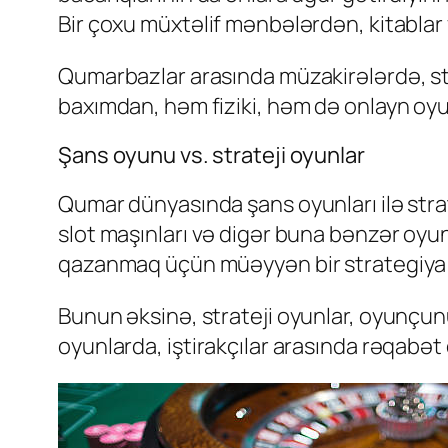
Bir çoxu müxtəlif mənbələrdən, kitablar və
Qumarbazlar arasında müzakirələrdə, str
baxımdan, həm fiziki, həm də onlayn oyun 
Şans oyunu vs. strateji oyunlar
Qumar dünyasında şans oyunları ilə strate
slot maşınları və digər buna bənzər oyunl
qazanmaq üçün müəyyən bir strategiya t
Bunun əksinə, strateji oyunlar, oyunçun
oyunlarda, iştirakçılar arasında rəqabət 