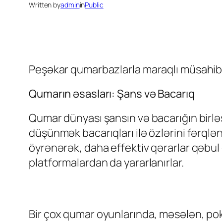
Written by
admin
in
Public
Peşəkar qumarbazlarla maraqlı müsahibə
Qumarın əsasları: Şans və Bacarıq
Qumar dünyası şansın və bacarığın birlə
düşünmək bacarıqları ilə özlərini fərql
öyrənərək, daha effektiv qərarlar qəbul
platformalardan da yararlanırlar.
Bir çox qumar oyunlarında, məsələn, poke