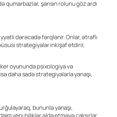
rdə qumarbazlar, şansın rolunu göz ardı
ətli dərəcədə fərqlənir. Onlar, ətraflı
susi strategiyalar inkişaf etdirir,
 poker oyununda psixologiya və
isə daha sadə strategiyalarla yanaşı,
urğulayaraq, bununla yanaşı,
daim yeni biliklər əldə etməyə çalışırlar.