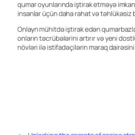
qumar oyunlarında iştirak etməyə imkan t
insanlar üçün daha rahat və təhlükəsiz b
Onlayn mühitdə iştirak edən qumarbazlar, 
onların təcrübələrini artırır və yeni dos
növləri ilə istifadəçilərin maraq dairəsini