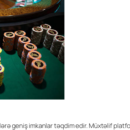
lərə geniş imkanlar təqdim edir. Müxtəlif pla