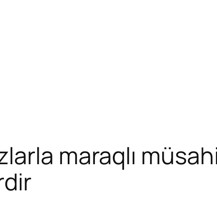
larla maraqlı müsahi
rdir