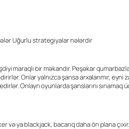
lər Uğurlu strategiyalar nələrdir
şdiyi maraqlı bir məkandır. Peşəkar qumarbazla
əndirirlər. Onlar yalnızca şansa arxalanmır, e
 edirlər. Onlayn oyunlarda şanslarını sınamaq 
r və ya blackjack, bacarıq daha ön plana çıxır.