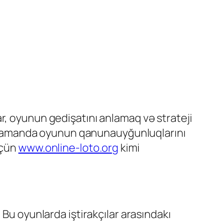
r, oyunun gedişatını anlamaq və strateji
yni zamanda oyunun qanunauyğunluqlarını
üçün
www.online-loto.org
kimi
 Bu oyunlarda iştirakçılar arasındakı