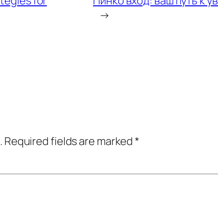
tegies for
Пинко вход: ваш путь к 
→
.
Required fields are marked
*