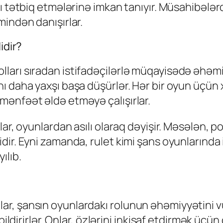
nı tətbiq etmələrinə imkan tanıyır. Müsahibələ
mindən danışırlar.
idir?
arı sıradan istifadəçilərlə müqayisədə əhəmiyy
 daha yaxşı başa düşürlər. Hər bir oyun üçün xü
mənfəət əldə etməyə çalışırlar.
lar, oyunlardan asılı olaraq dəyişir. Məsələn,
ir. Eyni zamanda, rulet kimi şans oyunlarında 
ılıb.
r, şansın oyunlardakı rolunun əhəmiyyətini v
ildirirlər. Onlar, özlərini inkişaf etdirmək üçün 