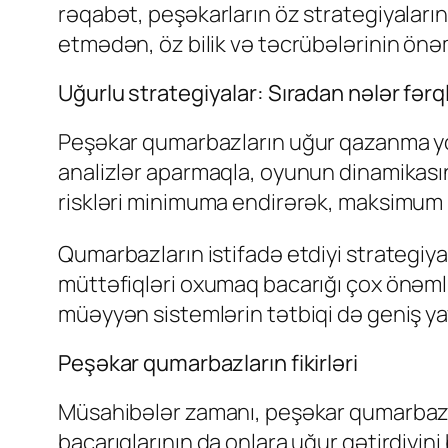
rəqabət, peşəkarların öz strategiyaları
etmədən, öz bilik və təcrübələrinin önə
Uğurlu strategiyalar: Sıradan nələr fərql
Peşəkar qumarbazların uğur qazanma yoll
analizlər aparmaqla, oyunun dinamikasını
riskləri minimuma endirərək, maksimum 
Qumarbazların istifadə etdiyi strategiya
müttəfiqləri oxumaq bacarığı çox önəmlid
müəyyən sistemlərin tətbiqi də geniş yay
Peşəkar qumarbazların fikirləri
Müsahibələr zamanı, peşəkar qumarbazla
bacarıqlarının da onlara uğur gətirdiyini b