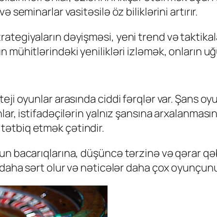
 seminarlar vasitəsilə öz biliklərini artırır.
ategiyaların dəyişməsi, yeni trend və taktikal
mühitlərindəki yenilikləri izləmək, onların uğur
ji oyunlar arasında ciddi fərqlər var. Şans oyun
ar, istifadəçilərin yalnız şansına arxalanmasın
ətbiq etmək çətindir.
un bacarıqlarına, düşüncə tərzinə və qərar qəb
daha sərt olur və nəticələr daha çox oyunçunun 