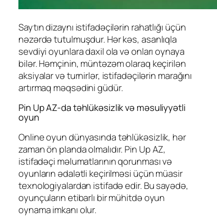
Saytın dizaynı istifadəçilərin rahatlığı üçün
nəzərdə tutulmuşdur. Hər kəs, asanlıqla
sevdiyi oyunlara daxil ola və onları oynaya
bilər. Həmçinin, müntəzəm olaraq keçirilən
aksiyalar və turnirlər, istifadəçilərin marağını
artırmaq məqsədini güdür.
Pin Up AZ-da təhlükəsizlik və məsuliyyətli
oyun
Online oyun dünyasında təhlükəsizlik, hər
zaman ön planda olmalıdır. Pin Up AZ,
istifadəçi məlumatlarının qorunması və
oyunların ədalətli keçirilməsi üçün müasir
texnologiyalardan istifadə edir. Bu sayədə,
oyunçuların etibarlı bir mühitdə oyun
oynama imkanı olur.