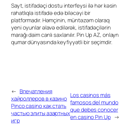
Sayt, istifadəçi dostu interfeysi ilə hər kəsin
rahatlıqla istifadə edə biləcəyi bir
platformadır. Həmçinin, müntəzəm olaraq
yeni oyunlar əlavə edilərək, istifadəçilərin
marağı daim canlı saxlanılır. Pin Up AZ, onlayn
qumar dünyasında keyfiyyətli bir seçimdir.
←
Впечатления
Los casinos más
хайроллеров в казино
famosos del mundo
Pinco casino как стать
que debes conocer
частью элиты азартных
en casino Pin Up
→
игр