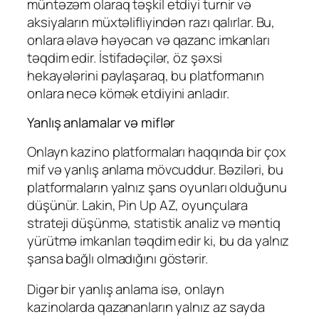
müntəzəm olaraq təşkil etdiyi turnir və
aksiyaların müxtəlifliyindən razı qalırlar. Bu,
onlara əlavə həyəcan və qazanc imkanları
təqdim edir. İstifadəçilər, öz şəxsi
hekayələrini paylaşaraq, bu platformanın
onlara necə kömək etdiyini anladır.
Yanlış anlamalar və miflər
Onlayn kazino platformaları haqqında bir çox
mif və yanlış anlama mövcuddur. Bəziləri, bu
platformaların yalnız şans oyunları olduğunu
düşünür. Lakin, Pin Up AZ, oyunçulara
strateji düşünmə, statistik analiz və məntiq
yürütmə imkanları təqdim edir ki, bu da yalnız
şansa bağlı olmadığını göstərir.
Digər bir yanlış anlama isə, onlayn
kazinolarda qazananların yalnız az sayda