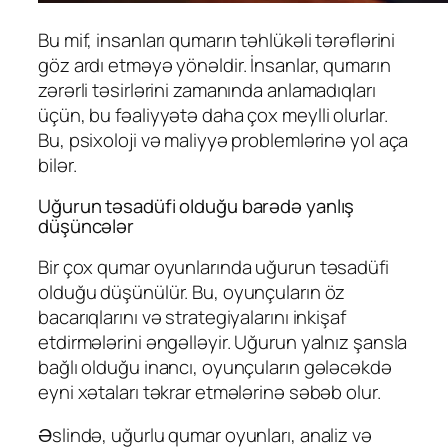
Bu mif, insanları qumarın təhlükəli tərəflərini
göz ardı etməyə yönəldir. İnsanlar, qumarın
zərərli təsirlərini zamanında anlamadıqları
üçün, bu fəaliyyətə daha çox meylli olurlar.
Bu, psixoloji və maliyyə problemlərinə yol aça
bilər.
Uğurun təsadüfi olduğu barədə yanlış
düşüncələr
Bir çox qumar oyunlarında uğurun təsadüfi
olduğu düşünülür. Bu, oyunçuların öz
bacarıqlarını və strategiyalarını inkişaf
etdirmələrini əngəlləyir. Uğurun yalnız şansla
bağlı olduğu inancı, oyunçuların gələcəkdə
eyni xətaları təkrar etmələrinə səbəb olur.
Əslində, uğurlu qumar oyunları, analiz və