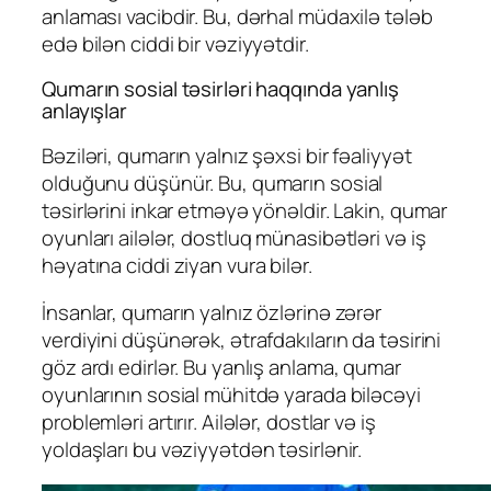
anlaması vacibdir. Bu, dərhal müdaxilə tələb
edə bilən ciddi bir vəziyyətdir.
Qumarın sosial təsirləri haqqında yanlış
anlayışlar
Bəziləri, qumarın yalnız şəxsi bir fəaliyyət
olduğunu düşünür. Bu, qumarın sosial
təsirlərini inkar etməyə yönəldir. Lakin, qumar
oyunları ailələr, dostluq münasibətləri və iş
həyatına ciddi ziyan vura bilər.
İnsanlar, qumarın yalnız özlərinə zərər
verdiyini düşünərək, ətrafdakıların da təsirini
göz ardı edirlər. Bu yanlış anlama, qumar
oyunlarının sosial mühitdə yarada biləcəyi
problemləri artırır. Ailələr, dostlar və iş
yoldaşları bu vəziyyətdən təsirlənir.