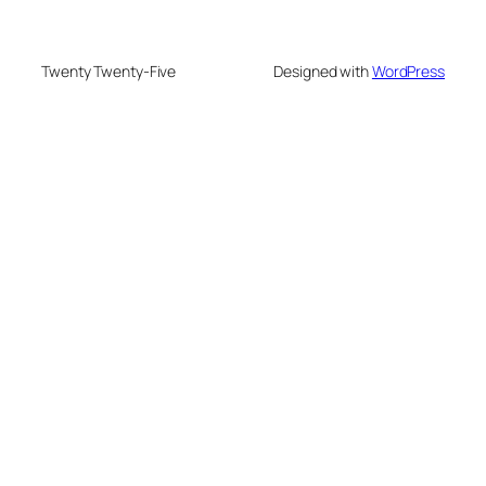
Twenty Twenty-Five
Designed with
WordPress