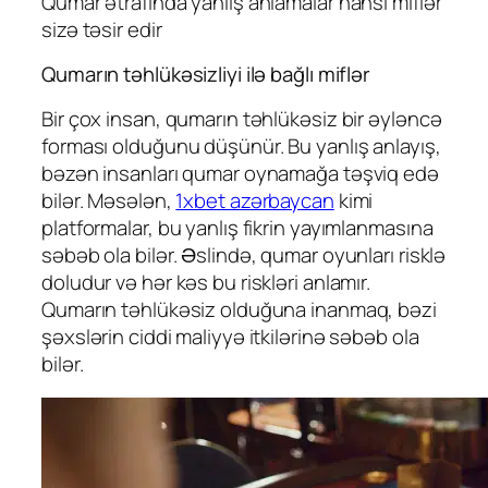
Qumar ətrafında yanlış anlamalar hansı miflər
sizə təsir edir
Qumarın təhlükəsizliyi ilə bağlı miflər
Bir çox insan, qumarın təhlükəsiz bir əyləncə
forması olduğunu düşünür. Bu yanlış anlayış,
bəzən insanları qumar oynamağa təşviq edə
bilər. Məsələn,
1xbet azərbaycan
kimi
platformalar, bu yanlış fikrin yayımlanmasına
səbəb ola bilər. Əslində, qumar oyunları risklə
doludur və hər kəs bu riskləri anlamır.
Qumarın təhlükəsiz olduğuna inanmaq, bəzi
şəxslərin ciddi maliyyə itkilərinə səbəb ola
bilər.