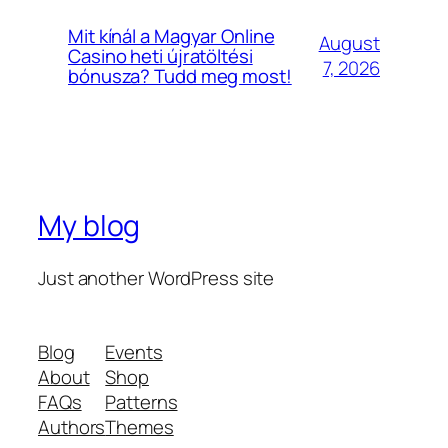
Mit kínál a Magyar Online
August
Casino heti újratöltési
7, 2026
bónusza? Tudd meg most!
My blog
Just another WordPress site
Blog
Events
About
Shop
FAQs
Patterns
Authors
Themes