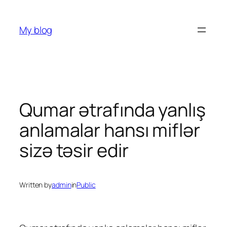
Skip
to
My blog
content
Qumar ətrafında yanlış
anlamalar hansı miflər
sizə təsir edir
Written by
admin
in
Public