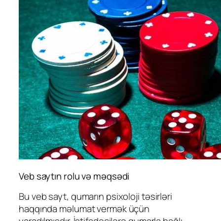
Veb saytın rolu və məqsədi
Bu veb sayt, qumarın psixoloji təsirləri
haqqında məlumat vermək üçün
yaradılmışdır. İstifadəçilərə qumarla bağlı