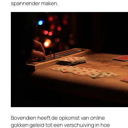
spannender maken.
Bovendien heeft de opkomst van online
gokken geleid tot een verschuiving in hoe