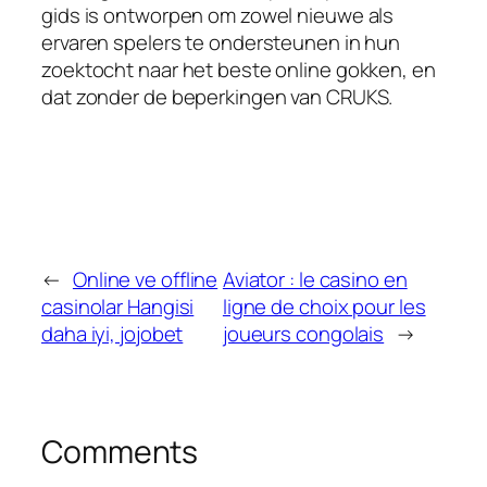
gids is ontworpen om zowel nieuwe als
ervaren spelers te ondersteunen in hun
zoektocht naar het beste online gokken, en
dat zonder de beperkingen van CRUKS.
←
Online ve offline
Aviator : le casino en
casinolar Hangisi
ligne de choix pour les
daha iyi, jojobet
joueurs congolais
→
Comments