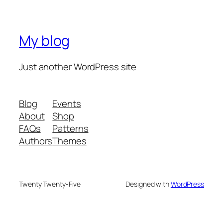
My blog
Just another WordPress site
Blog
Events
About
Shop
FAQs
Patterns
Authors
Themes
Twenty Twenty-Five
Designed with
WordPress