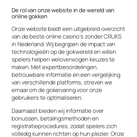
De rol van onze website in de wereld van
online gokken
Onze website biedt een uitgebreid overzicht
van de beste online casino’s zonder CRUKS
in Nederland. Wij begrijpen de impact van
technologieën op de gokwereld en willen
spelers helpen weloverwogen keuzes te
maken. Met expertbeoordelingen,
betrouwbare informatie en een vergelijking
van verschillende platforms, streven we
ernaar om de gokervaring voor onze
gebruikers te optimaliseren.
Daarnaast bieden wij informatie over
bonussen, betalingsmethoden en
registratieprocedures, zodat spelers zich
volledig kunnen richten op hun plezier. Onze