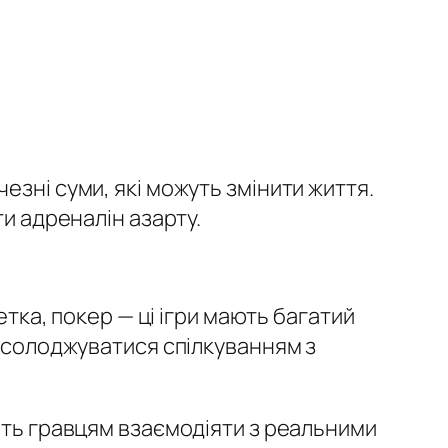
езні суми, які можуть змінити життя.
ти адреналін азарту.
етка, покер — ці ігри мають багатий
насолоджуватися спілкуванням з
яють гравцям взаємодіяти з реальними