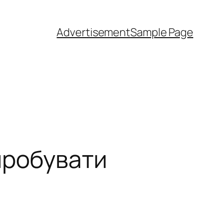
Advertisement
Sample Page
спробувати