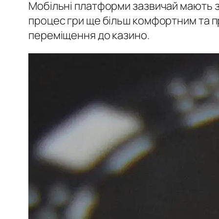
Мобільні платформи зазвичай мають зр
процес гри ще більш комфортним та п
переміщення до казино.