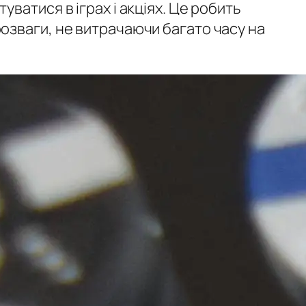
ватися в іграх і акціях. Це робить
озваги, не витрачаючи багато часу на