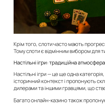
Крім того, слоти часто мають прогрес
Тому слоти є відмінним вибором для ти
Настільні ігри: традиційна атмосфер
Настільні ігри — це ще одна категорія
історичний контекст і пропонують скл
дилерами та іншими гравцями, що ств
Багато онлайн-казино також пропонуют