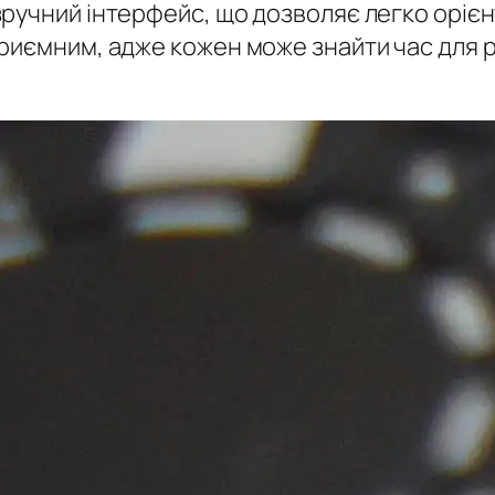
учний інтерфейс, що дозволяє легко орієнту
риємним, адже кожен може знайти час для р