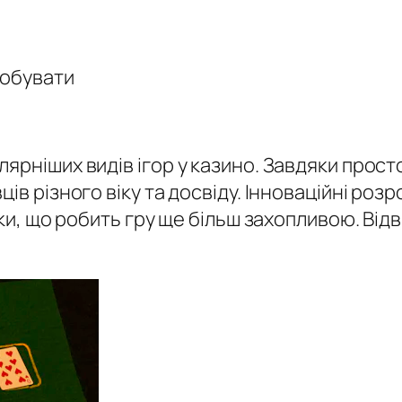
робувати
ярніших видів ігор у казино. Завдяки прост
ів різного віку та досвіду. Інноваційні роз
іки, що робить гру ще більш захопливою. Від