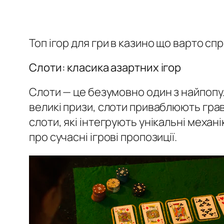
Топ ігор для гри в казино що варто сп
Слоти: класика азартних ігор
Слоти — це безумовно один з найпопул
великі призи, слоти приваблюють гравц
слоти, які інтегрують унікальні механ
про сучасні ігрові пропозиції.