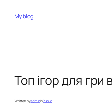
Skip
to
My blog
content
Топ ігор для гри
Written by
admin
in
Public