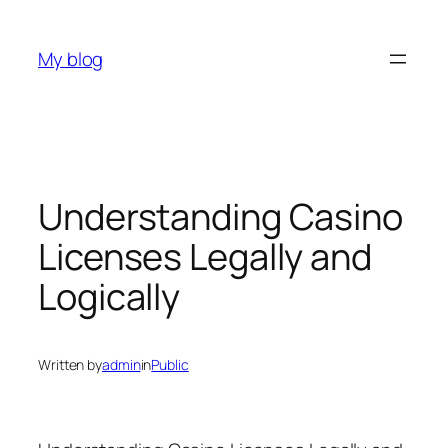
Skip
to
My blog
content
Understanding Casino
Licenses Legally and
Logically
Written by
admin
in
Public