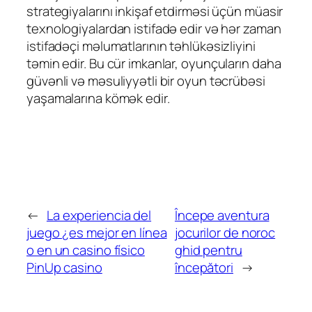
strategiyalarını inkişaf etdirməsi üçün müasir
texnologiyalardan istifadə edir və hər zaman
istifadəçi məlumatlarının təhlükəsizliyini
təmin edir. Bu cür imkanlar, oyunçuların daha
güvənli və məsuliyyətli bir oyun təcrübəsi
yaşamalarına kömək edir.
←
La experiencia del
Începe aventura
juego ¿es mejor en línea
jocurilor de noroc
o en un casino físico
ghid pentru
PinUp casino
începători
→