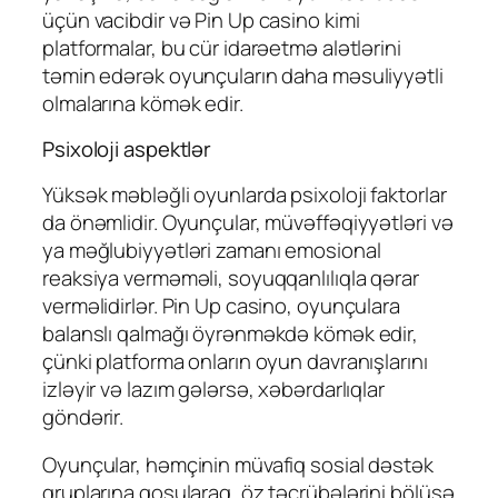
üçün vacibdir və Pin Up casino kimi
platformalar, bu cür idarəetmə alətlərini
təmin edərək oyunçuların daha məsuliyyətli
olmalarına kömək edir.
Psixoloji aspektlər
Yüksək məbləğli oyunlarda psixoloji faktorlar
da önəmlidir. Oyunçular, müvəffəqiyyətləri və
ya məğlubiyyətləri zamanı emosional
reaksiya verməməli, soyuqqanlılıqla qərar
verməlidirlər. Pin Up casino, oyunçulara
balanslı qalmağı öyrənməkdə kömək edir,
çünki platforma onların oyun davranışlarını
izləyir və lazım gələrsə, xəbərdarlıqlar
göndərir.
Oyunçular, həmçinin müvafiq sosial dəstək
qruplarına qoşularaq, öz təcrübələrini bölüşə