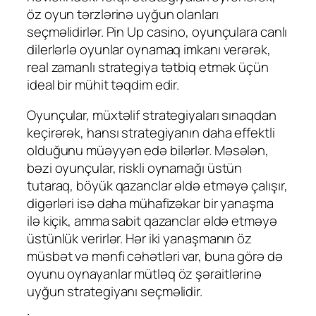
öz oyun tərzlərinə uyğun olanları
seçməlidirlər. Pin Up casino, oyunçulara canlı
dilerlərlə oyunlar oynamaq imkanı verərək,
real zamanlı strategiya tətbiq etmək üçün
ideal bir mühit təqdim edir.
Oyunçular, müxtəlif strategiyaları sınaqdan
keçirərək, hansı strategiyanın daha effektli
olduğunu müəyyən edə bilərlər. Məsələn,
bəzi oyunçular, riskli oynamağı üstün
tutaraq, böyük qazanclar əldə etməyə çalışır,
digərləri isə daha mühafizəkar bir yanaşma
ilə kiçik, amma sabit qazanclar əldə etməyə
üstünlük verirlər. Hər iki yanaşmanın öz
müsbət və mənfi cəhətləri var, buna görə də
oyunu oynayanlar mütləq öz şəraitlərinə
uyğun strategiyanı seçməlidir.