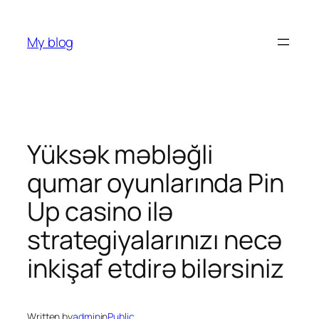
Skip
to
My blog
content
Yüksək məbləğli
qumar oyunlarında Pin
Up casino ilə
strategiyalarınızı necə
inkişaf etdirə bilərsiniz
Written by
admin
in
Public