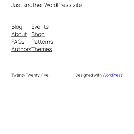
Just another WordPress site
Blog
Events
About
Shop
FAQs
Patterns
Authors
Themes
Twenty Twenty-Five
Designed with
WordPress