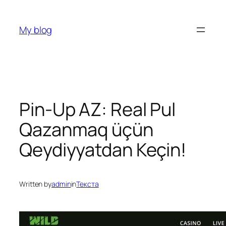
Skip
to
My blog
content
Pin-Up AZ: Real Pul
Qazanmaq üçün
Qeydiyyatdan Keçin!
Written by
admin
in
Текста