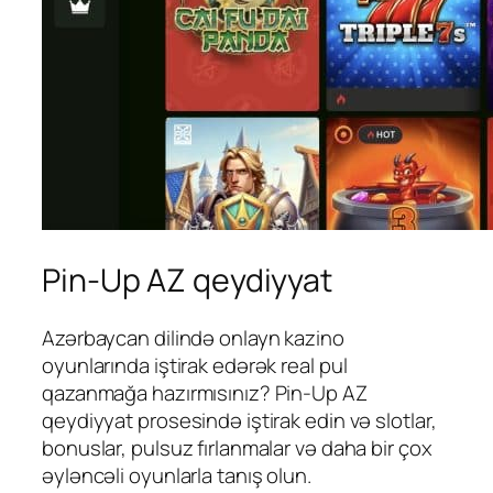
Pin-Up AZ qeydiyyat
Azərbaycan dilində onlayn kazino
oyunlarında iştirak edərək real pul
qazanmağa hazırmısınız? Pin-Up AZ
qeydiyyat prosesində iştirak edin və slotlar,
bonuslar, pulsuz fırlanmalar və daha bir çox
əyləncəli oyunlarla tanış olun.