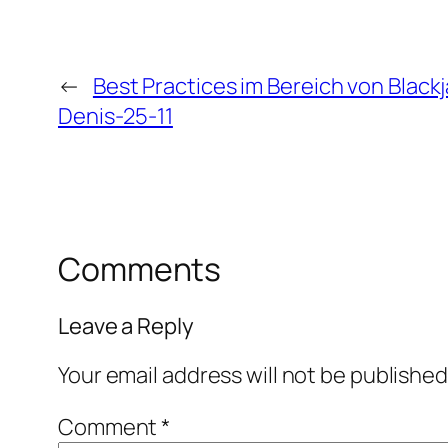
←
Best Practices im Bereich von Black
Denis-25-11
Comments
Leave a Reply
Your email address will not be published
Comment
*