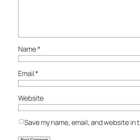
Name
*
Email
*
Website
Save my name, email, and website in t