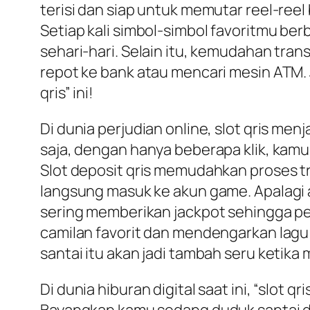
terisi dan siap untuk memutar reel-re
Setiap kali simbol-simbol favoritmu be
sehari-hari. Selain itu, kemudahan tra
repot ke bank atau mencari mesin ATM
qris” ini!
Di dunia perjudian online, slot qris me
saja, dengan hanya beberapa klik, kam
Slot deposit qris memudahkan proses tr
langsung masuk ke akun game. Apalagi ad
sering memberikan jackpot sehingga pel
camilan favorit dan mendengarkan lag
santai itu akan jadi tambah seru ketika
Di dunia hiburan digital saat ini, “slot