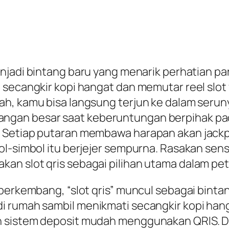
jadi bintang baru yang menarik perhatian p
 secangkir kopi hangat dan memutar reel slot
h, kamu bisa langsung terjun ke dalam seruny
gan besar saat keberuntungan berpihak padam
! Setiap putaran membawa harapan akan jac
ol-simbol itu berjejer sempurna. Rasakan sen
kan slot qris sebagai pilihan utama dalam p
 berkembang, “slot qris” muncul sebagai bint
 rumah sambil menikmati secangkir kopi hanga
n sistem deposit mudah menggunakan QRIS. D