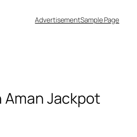
Advertisement
Sample Page
in Aman Jackpot