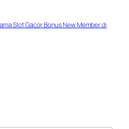
tama Slot Gacor Bonus New Member di