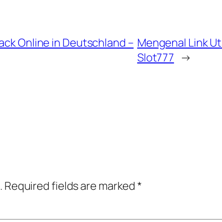
jack Online in Deutschland –
Mengenal Link U
Slot777
→
.
Required fields are marked
*