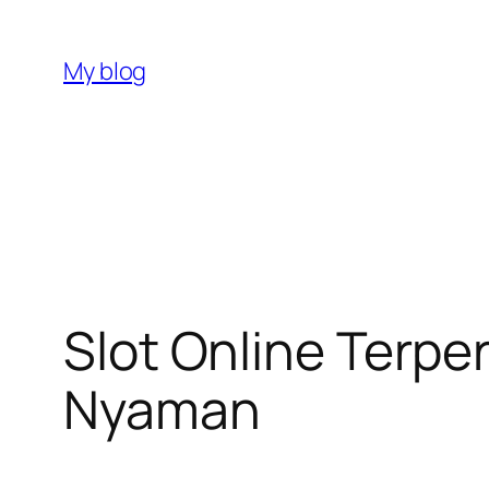
Skip
to
My blog
content
Slot Online Terpe
Nyaman