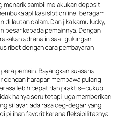
g menarik sambil melakukan deposit
embuka aplikasi slot online, beragam
di lautan dalam. Dan jika kamu lucky,
an besar kepada pemainnya. Dengan
rasakan adrenalin saat gulungan
rus ribet dengan cara pembayaran
an para pemain. Bayangkan suasana
tar dengan harapan membawa pulang
rasa lebih cepat dan praktis—cukup
tidak hanya seru tetapi juga memberikan
ngisi layar, ada rasa deg-degan yang
i pilihan favorit karena fleksibilitasnya