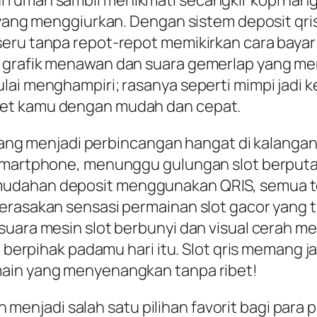
rumah sambil menikmati secangkir kopi hangat
 yang menggiurkan. Dengan sistem deposit qris
eru tanpa repot-repot memikirkan cara bayar 
n grafik menawan dan suara gemerlap yang 
lai menghampiri; rasanya seperti mimpi jadi k
get kamu dengan mudah dan cepat.
 sedang menjadi perbincangan hangat di kalang
r smartphone, menunggu gulungan slot berpu
udahan deposit menggunakan QRIS, semua te
erasakan sensasi permainan slot gacor yang 
suara mesin slot berbunyi dan visual cerah me
 berpihak padamu hari itu. Slot qris memang jad
main yang menyenangkan tanpa ribet!
elah menjadi salah satu pilihan favorit bagi pa