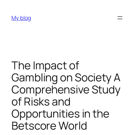
Skip
to
My blog
content
The Impact of
Gambling on Society A
Comprehensive Study
of Risks and
Opportunities in the
Betscore World