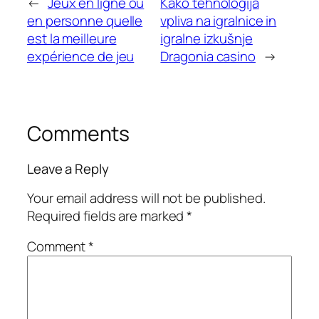
←
Jeux en ligne ou
Kako tehnologija
en personne quelle
vpliva na igralnice in
est la meilleure
igralne izkušnje
expérience de jeu
Dragonia casino
→
Comments
Leave a Reply
Your email address will not be published.
Required fields are marked
*
Comment
*