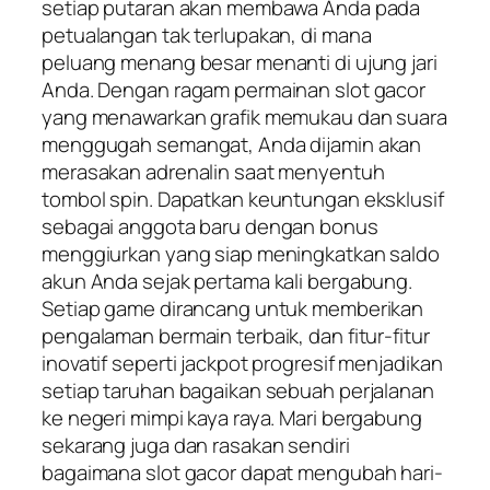
setiap putaran akan membawa Anda pada
petualangan tak terlupakan, di mana
peluang menang besar menanti di ujung jari
Anda. Dengan ragam permainan slot gacor
yang menawarkan grafik memukau dan suara
menggugah semangat, Anda dijamin akan
merasakan adrenalin saat menyentuh
tombol spin. Dapatkan keuntungan eksklusif
sebagai anggota baru dengan bonus
menggiurkan yang siap meningkatkan saldo
akun Anda sejak pertama kali bergabung.
Setiap game dirancang untuk memberikan
pengalaman bermain terbaik, dan fitur-fitur
inovatif seperti jackpot progresif menjadikan
setiap taruhan bagaikan sebuah perjalanan
ke negeri mimpi kaya raya. Mari bergabung
sekarang juga dan rasakan sendiri
bagaimana slot gacor dapat mengubah hari-