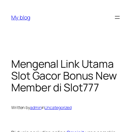
Skip
to
My blog
content
Mengenal Link Utama
Slot Gacor Bonus New
Member di Slot777
Written by
admin
in
Uncategorized