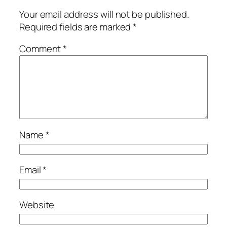
Your email address will not be published.
Required fields are marked
*
Comment
*
Name
*
Email
*
Website