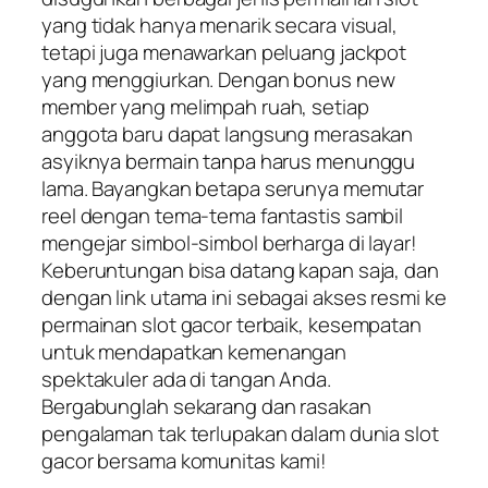
yang tidak hanya menarik secara visual,
tetapi juga menawarkan peluang jackpot
yang menggiurkan. Dengan bonus new
member yang melimpah ruah, setiap
anggota baru dapat langsung merasakan
asyiknya bermain tanpa harus menunggu
lama. Bayangkan betapa serunya memutar
reel dengan tema-tema fantastis sambil
mengejar simbol-simbol berharga di layar!
Keberuntungan bisa datang kapan saja, dan
dengan link utama ini sebagai akses resmi ke
permainan slot gacor terbaik, kesempatan
untuk mendapatkan kemenangan
spektakuler ada di tangan Anda.
Bergabunglah sekarang dan rasakan
pengalaman tak terlupakan dalam dunia slot
gacor bersama komunitas kami!