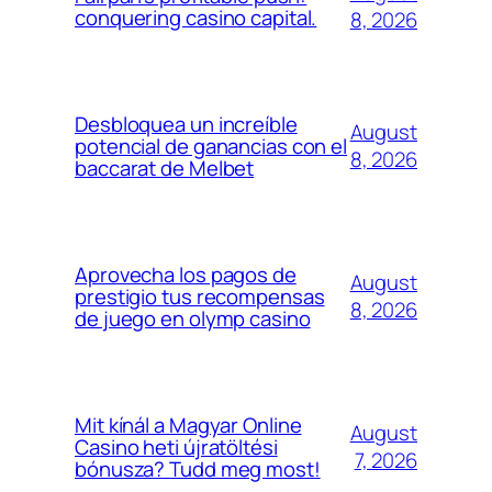
conquering casino capital.
8, 2026
Desbloquea un increíble
August
potencial de ganancias con el
8, 2026
baccarat de Melbet
Aprovecha los pagos de
August
prestigio tus recompensas
8, 2026
de juego en olymp casino
Mit kínál a Magyar Online
August
Casino heti újratöltési
7, 2026
bónusza? Tudd meg most!