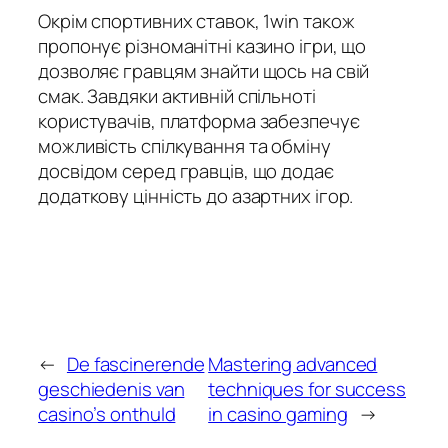
Окрім спортивних ставок, 1win також
пропонує різноманітні казино ігри, що
дозволяє гравцям знайти щось на свій
смак. Завдяки активній спільноті
користувачів, платформа забезпечує
можливість спілкування та обміну
досвідом серед гравців, що додає
додаткову цінність до азартних ігор.
←
De fascinerende
Mastering advanced
geschiedenis van
techniques for success
casino’s onthuld
in casino gaming
→