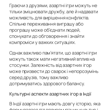
Граючи з друзями, азартні ігри можуть не
тільки зміцнювати дружбу, але й надавати
можливість для вирішення конфліктів.
Спільне переживання виграшу або
програшу може об’єднати людей,
спонукати до обговорення і знайти
компроміси у важких ситуаціях.
Однак важливо пам’ятати, що азартні ігри
можуть також мати негативний вплив на
стосунки. Залежність від азартних ігор
може призвести до сварок і непорозумінь
серед друзів, тому важливо
дотримуватись здорового балансу.
Культурні аспекти азартних ігор в Індії
В Індії азартні ігри мають довгу історію, яка
формувалася під впливом різних культур і