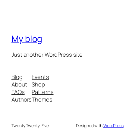
My blog
Just another WordPress site
Blog
Events
About
Shop
FAQs
Patterns
Authors
Themes
Twenty Twenty-Five
Designed with
WordPress