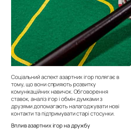
Соціальний аспект азартних ігор полягає в
тому, що вони сприяють розвитку
комунікаційних навичок. Обговорення
ставок, аналіз ігор і обмін думками з
друзями допомагають налагоджувати нові
контакти та підтримувати старі стосунки.
Вплив азартних ігор на дружбу